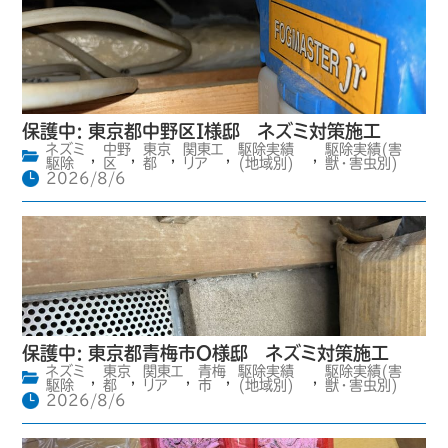
保護中: 東京都中野区I様邸 ネズミ対策施工
ネズミ
中野
東京
関東エ
駆除実績
駆除実績(害
,
,
,
,
,
駆除
区
都
リア
(地域別)
獣・害虫別)
2026/8/6
保護中: 東京都青梅市O様邸 ネズミ対策施工
ネズミ
東京
関東エ
青梅
駆除実績
駆除実績(害
,
,
,
,
,
駆除
都
リア
市
(地域別)
獣・害虫別)
2026/8/6