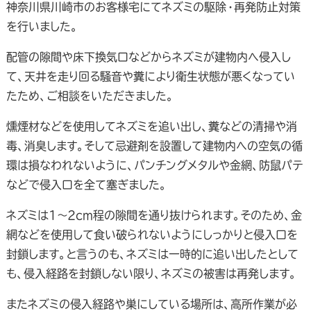
神奈川県川崎市のお客様宅にてネズミの駆除・再発防止対策
を行いました。
配管の隙間や床下換気口などからネズミが建物内へ侵入し
て、天井を走り回る騒音や糞により衛生状態が悪くなってい
たため、ご相談をいただきました。
燻煙材などを使用してネズミを追い出し、糞などの清掃や消
毒、消臭します。そして忌避剤を設置して建物内への空気の循
環は損なわれないように、パンチングメタルや金網、防鼠パテ
などで侵入口を全て塞ぎました。
ネズミは1～2cm程の隙間を通り抜けられます。そのため、金
網などを使用して食い破られないようにしっかりと侵入口を
封鎖します。と言うのも、ネズミは一時的に追い出したとして
も、侵入経路を封鎖しない限り、ネズミの被害は再発します。
またネズミの侵入経路や巣にしている場所は、高所作業が必