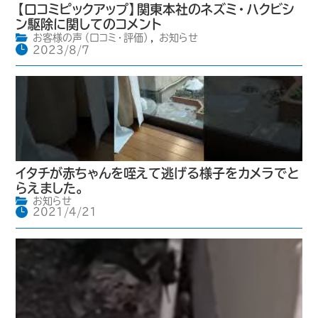
【口コミピックアップ】関東本社のネズミ・ハクビシ
ン駆除に関してのコメント
お客様の声（口コミ・評価）
,
お知らせ
2023/8/7
イタチが赤ちゃんを咥えて逃げる様子をカメラでと
らえました。
お知らせ
2021/4/21