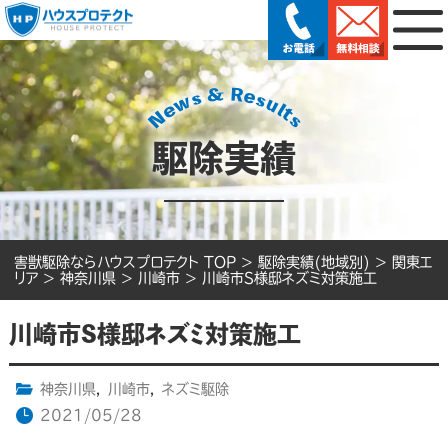
駆除実績
害獣駆除ならハウスプロテクト TOP
>
駆除実績(地域別)
>
関東エ
リア
>
神奈川県
>
川崎市
>
川崎市S様邸ネズミ対策施工
川崎市S様邸ネズミ対策施工
神奈川県
,
川崎市
,
ネズミ駆除
2021/05/28