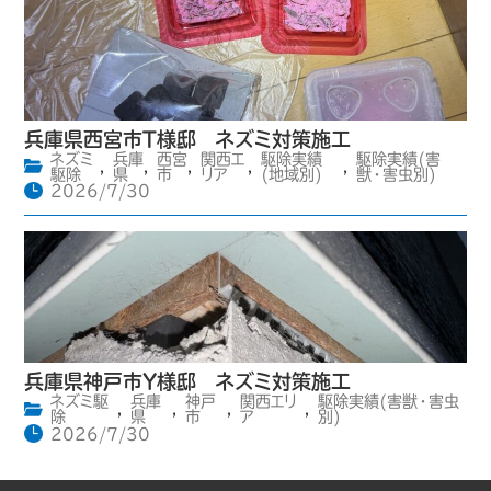
兵庫県西宮市T様邸 ネズミ対策施工
ネズミ
兵庫
西宮
関西エ
駆除実績
駆除実績(害
,
,
,
,
,
駆除
県
市
リア
(地域別)
獣・害虫別)
2026/7/30
兵庫県神戸市Y様邸 ネズミ対策施工
ネズミ駆
兵庫
神戸
関西エリ
駆除実績(害獣・害虫
,
,
,
,
除
県
市
ア
別)
2026/7/30