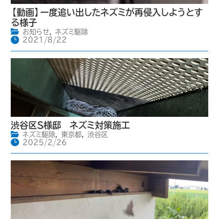
【動画】一度追い出したネズミが再侵入しようとす
る様子
お知らせ
,
ネズミ駆除
2021/8/22
渋谷区S様邸 ネズミ対策施工
ネズミ駆除
,
東京都
,
渋谷区
2025/2/26