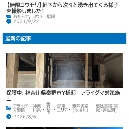
【無限コウモリ】軒下から次々と湧き出てくる様子
を撮影しました！
お知らせ
,
コウモリ駆除
2021/9/22
最新の記事
保護中: 神奈川県秦野市Y様邸 アライグマ対策施
工
秦
アライグ
神奈
関東
駆除実績
駆除実績(害
,
,
野
,
,
,
マ駆除
川県
エリア
(地域別)
獣・害虫別)
市
2026/8/6