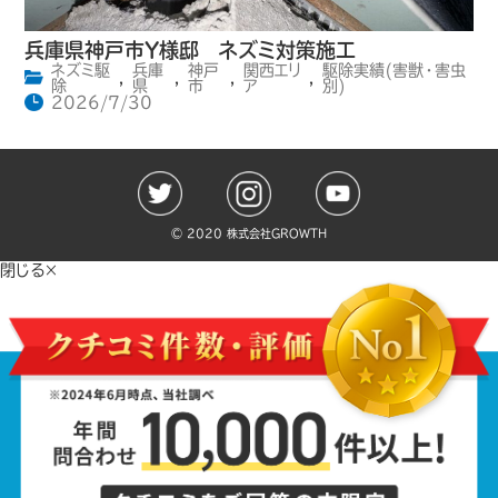
兵庫県神戸市Y様邸 ネズミ対策施工
ネズミ駆
兵庫
神戸
関西エリ
駆除実績(害獣・害虫
,
,
,
,
除
県
市
ア
別)
2026/7/30
©️ 2020 株式会社GROWTH
閉じる×