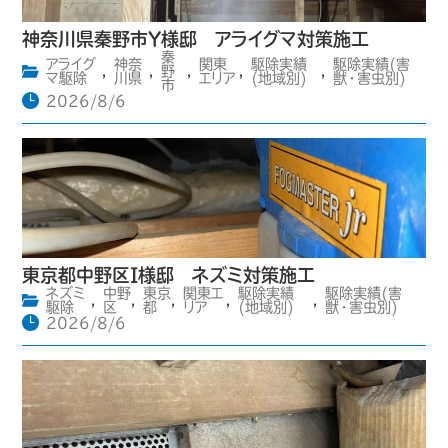
神奈川県秦野市Y様邸 アライグマ対策施工
秦
アライグ
神奈
関東
駆除実績
駆除実績(害
,
,
野
,
,
,
マ駆除
川県
エリア
(地域別)
獣・害虫別)
市
2026/8/6
東京都中野区I様邸 ネズミ対策施工
ネズミ
中野
東京
関東エ
駆除実績
駆除実績(害
,
,
,
,
,
駆除
区
都
リア
(地域別)
獣・害虫別)
2026/8/6