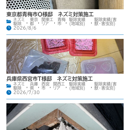
東京都青梅市O様邸 ネズミ対策施工
ネズミ
東京
関東エ
青梅
駆除実績
駆除実績(害
,
,
,
,
,
駆除
都
リア
市
(地域別)
獣・害虫別)
2026/8/6
兵庫県西宮市T様邸 ネズミ対策施工
ネズミ
兵庫
西宮
関西エ
駆除実績
駆除実績(害
,
,
,
,
,
駆除
県
市
リア
(地域別)
獣・害虫別)
2026/7/30