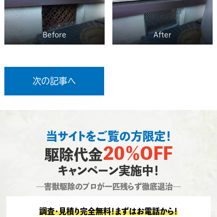
Before
After
次の記事へ
当サイトをご覧の方限定！
20％OFF
駆除代金
キャンペーン実施中！
―害獣駆除のプロが一匹残らず徹底退治―
調査・見積り完全無料！まずはお電話から！