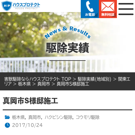
駆除実績
害獣駆除ならハウスプロテクト TOP
>
駆除実績(地域別)
>
関東エ
リア
>
栃木県
>
真岡市
>
真岡市S様邸施工
真岡市S様邸施工
栃木県
,
真岡市
,
ハクビシン駆除
,
コウモリ駆除
2017/10/24