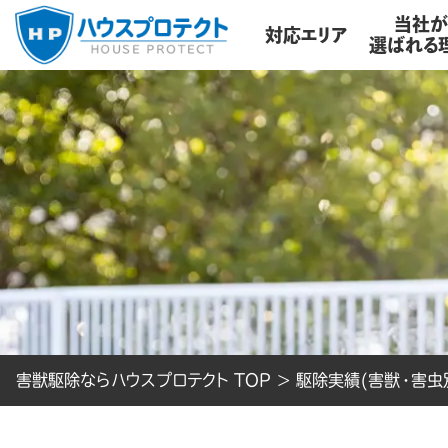
当社
対応エリア
選ばれる
害獣駆除ならハウスプロテクト TOP
>
駆除実績(害獣・害虫