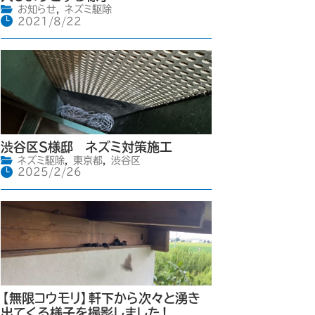
お知らせ
,
ネズミ駆除
2021/8/22
渋谷区S様邸 ネズミ対策施工
ネズミ駆除
,
東京都
,
渋谷区
2025/2/26
【無限コウモリ】軒下から次々と湧き
出てくる様子を撮影しました！