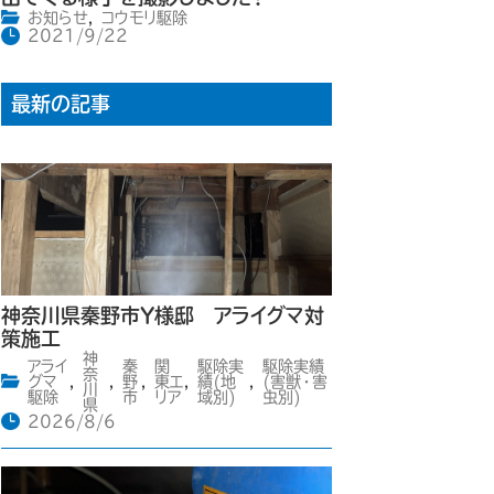
お知らせ
,
コウモリ駆除
2021/9/22
最新の記事
神奈川県秦野市Y様邸 アライグマ対
策施工
神
アライ
秦
関
駆除実
駆除実績
奈
グマ
,
,
野
,
東エ
,
績(地
,
(害獣・害
川
駆除
市
リア
域別)
虫別)
県
2026/8/6