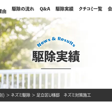
が
駆除の流れ
Q&A
駆除実績
クチコミ一覧
理由
駆除実績
別)
>
ネズミ駆除
>
足立区U様邸 ネズミ対策施工