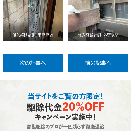
侵入経路封鎖：雨戸戸袋
侵入経路封鎖：外壁隙間
次の記事へ
前の記事へ
当サイトをご覧の方限定！
20％OFF
駆除代金
キャンペーン実施中！
―害獣駆除のプロが一匹残らず徹底退治―