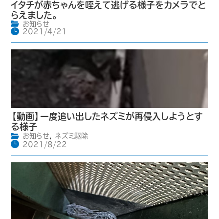
イタチが赤ちゃんを咥えて逃げる様子をカメラでと
らえました。
お知らせ
2021/4/21
【動画】一度追い出したネズミが再侵入しようとす
る様子
お知らせ
,
ネズミ駆除
2021/8/22