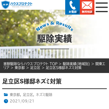
駆除実績
害獣駆除ならハウスプロテクト TOP
>
駆除実績(地域別)
>
関東エ
リア
>
東京都
>
足立区
>
足立区S様邸ネズミ対策
足立区S様邸ネズミ対策
東京都
,
足立区
,
ネズミ駆除
2021/09/21