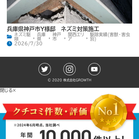
兵庫県神戸市Y様邸 ネズミ対策施工
ネズミ駆
兵庫
神戸
関西エリ
駆除実績(害獣・害虫
,
,
,
,
除
県
市
ア
別)
2026/7/30
©️ 2020 株式会社GROWTH
閉じる×