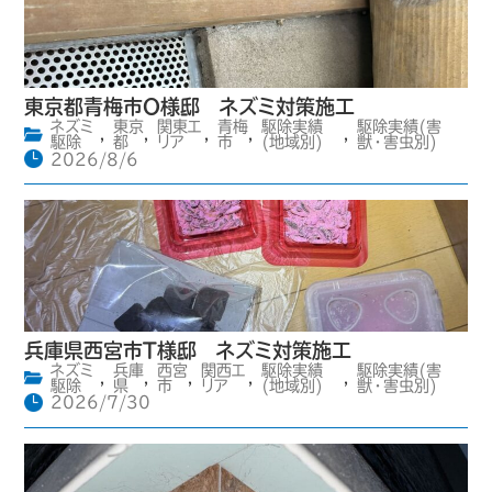
東京都青梅市O様邸 ネズミ対策施工
ネズミ
東京
関東エ
青梅
駆除実績
駆除実績(害
,
,
,
,
,
駆除
都
リア
市
(地域別)
獣・害虫別)
2026/8/6
兵庫県西宮市T様邸 ネズミ対策施工
ネズミ
兵庫
西宮
関西エ
駆除実績
駆除実績(害
,
,
,
,
,
駆除
県
市
リア
(地域別)
獣・害虫別)
2026/7/30