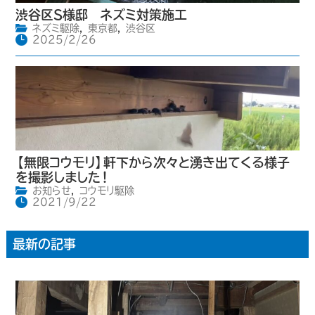
渋谷区S様邸 ネズミ対策施工
ネズミ駆除
,
東京都
,
渋谷区
2025/2/26
【無限コウモリ】軒下から次々と湧き出てくる様子
を撮影しました！
お知らせ
,
コウモリ駆除
2021/9/22
最新の記事