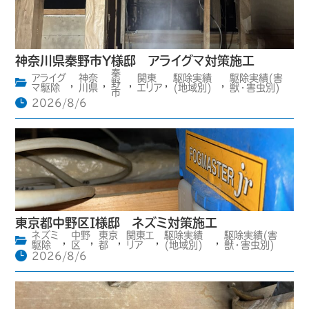
神奈川県秦野市Y様邸 アライグマ対策施工
秦
アライグ
神奈
関東
駆除実績
駆除実績(害
,
,
野
,
,
,
マ駆除
川県
エリア
(地域別)
獣・害虫別)
市
2026/8/6
東京都中野区I様邸 ネズミ対策施工
ネズミ
中野
東京
関東エ
駆除実績
駆除実績(害
,
,
,
,
,
駆除
区
都
リア
(地域別)
獣・害虫別)
2026/8/6