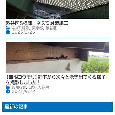
渋谷区S様邸 ネズミ対策施工
ネズミ駆除
,
東京都
,
渋谷区
2025/2/26
【無限コウモリ】軒下から次々と湧き出てくる様子
を撮影しました！
お知らせ
,
コウモリ駆除
2021/9/22
最新の記事