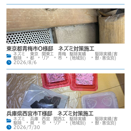
東京都青梅市O様邸 ネズミ対策施工
ネズミ
東京
関東エ
青梅
駆除実績
駆除実績(害
,
,
,
,
,
駆除
都
リア
市
(地域別)
獣・害虫別)
2026/8/6
兵庫県西宮市T様邸 ネズミ対策施工
ネズミ
兵庫
西宮
関西エ
駆除実績
駆除実績(害
,
,
,
,
,
駆除
県
市
リア
(地域別)
獣・害虫別)
2026/7/30