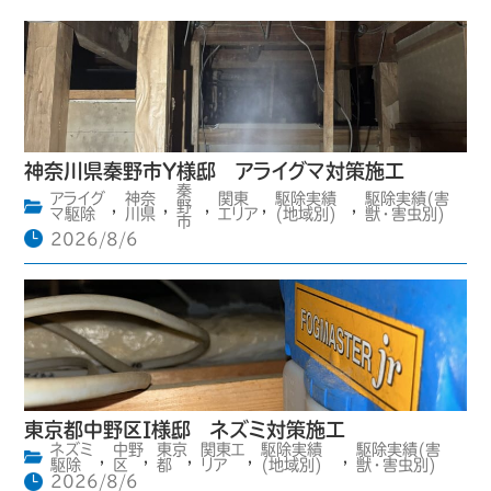
神奈川県秦野市Y様邸 アライグマ対策施工
秦
アライグ
神奈
関東
駆除実績
駆除実績(害
,
,
野
,
,
,
マ駆除
川県
エリア
(地域別)
獣・害虫別)
市
2026/8/6
東京都中野区I様邸 ネズミ対策施工
ネズミ
中野
東京
関東エ
駆除実績
駆除実績(害
,
,
,
,
,
駆除
区
都
リア
(地域別)
獣・害虫別)
2026/8/6