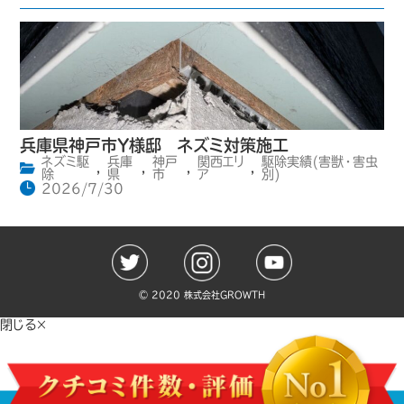
兵庫県神戸市Y様邸 ネズミ対策施工
ネズミ駆
兵庫
神戸
関西エリ
駆除実績(害獣・害虫
,
,
,
,
除
県
市
ア
別)
2026/7/30
©️ 2020 株式会社GROWTH
閉じる×