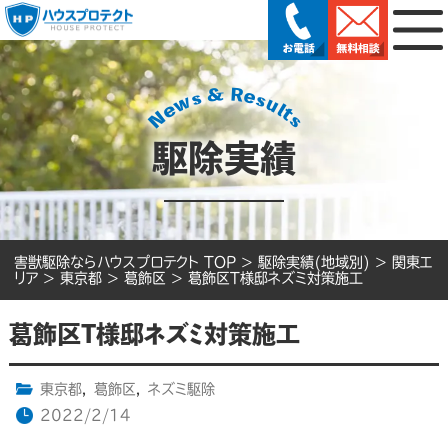
駆除実績
害獣駆除ならハウスプロテクト TOP
>
駆除実績(地域別)
>
関東エ
リア
>
東京都
>
葛飾区
>
葛飾区T様邸ネズミ対策施工
葛飾区T様邸ネズミ対策施工
東京都
,
葛飾区
,
ネズミ駆除
2022/2/14