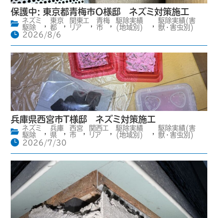
保護中: 東京都青梅市O様邸 ネズミ対策施工
ネズミ
東京
関東エ
青梅
駆除実績
駆除実績(害
,
,
,
,
,
駆除
都
リア
市
(地域別)
獣・害虫別)
2026/8/6
兵庫県西宮市T様邸 ネズミ対策施工
ネズミ
兵庫
西宮
関西エ
駆除実績
駆除実績(害
,
,
,
,
,
駆除
県
市
リア
(地域別)
獣・害虫別)
2026/7/30