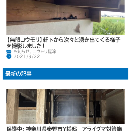
【無限コウモリ】軒下から次々と湧き出てくる様子
を撮影しました！
お知らせ
,
コウモリ駆除
2021/9/22
最新の記事
保護中: 神奈川県秦野市Y様邸 アライグマ対策施