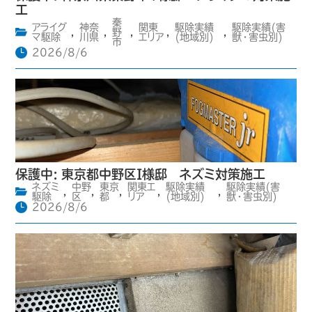
工
秦
アライグ
神奈
関東
駆除実績
駆除実績(害
,
,
野
,
,
,
マ駆除
川県
エリア
(地域別)
獣・害虫別)
市
2026/8/6
保護中: 東京都中野区I様邸 ネズミ対策施工
ネズミ
中野
東京
関東エ
駆除実績
駆除実績(害
,
,
,
,
,
駆除
区
都
リア
(地域別)
獣・害虫別)
2026/8/6