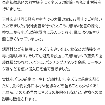
東京都練馬区のお客様宅にてネズミの駆除・再発防止対策を
行いました。
天井を走り回る騒音や室内での大量の糞にお困りでご相談い
ただきました。現地調査を行ったところ、建物や配管の隙間、
換気口からネズミが家屋内に浸入しており、糞による衛生状
態も悪くなっていました。
燻煙材などを使用してネズミを追い出し、糞などの清掃や消
毒、消臭します。そして忌避剤を設置して建物内への空気の循
環は損なわれないように、パンチングメタルや金網、コーキン
グ剤などを使い侵入口を全て塞ぎました。
実はネズミの前歯は一生伸び続けます。ネズミは前歯を削る
ため、食べ物以外に木材や配線などを齧ることも少なくあり
ません。そのため早急にネズミの駆除をしないと、建物への悪
影響も懸念されます。