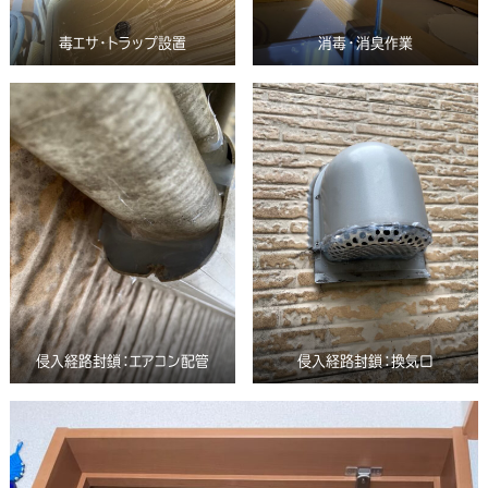
毒エサ・トラップ設置
消毒・消臭作業
侵入経路封鎖：エアコン配管
侵入経路封鎖：換気口