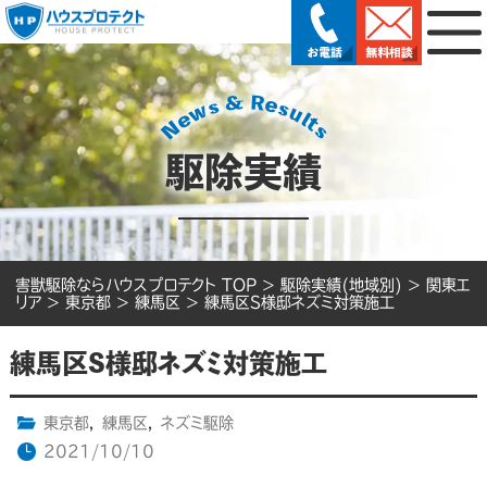
駆除実績
害獣駆除ならハウスプロテクト TOP
>
駆除実績(地域別)
>
関東エ
リア
>
東京都
>
練馬区
>
練馬区S様邸ネズミ対策施工
練馬区S様邸ネズミ対策施工
東京都
,
練馬区
,
ネズミ駆除
2021/10/10