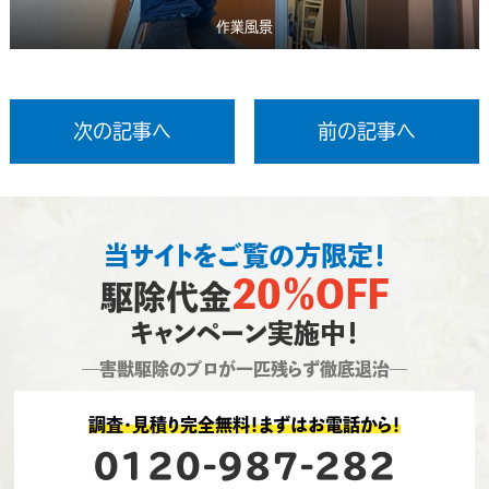
作業風景
次の記事へ
前の記事へ
当サイトをご覧の方限定！
20％OFF
駆除代金
キャンペーン実施中！
―害獣駆除のプロが一匹残らず徹底退治―
調査・見積り完全無料！まずはお電話から！
0120-987-282