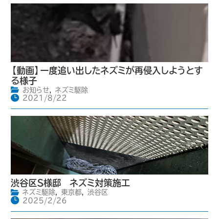
【動画】一度追い出したネズミが再侵入しようとす
る様子
お知らせ
,
ネズミ駆除
2021/8/22
渋谷区S様邸 ネズミ対策施工
ネズミ駆除
,
東京都
,
渋谷区
2025/2/26