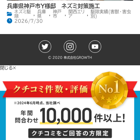
兵庫県神戸市Y様邸 ネズミ対策施工
ネズミ駆
兵庫
神戸
関西エリ
駆除実績(害獣・害虫
,
,
,
,
除
県
市
ア
別)
2026/7/30
©️ 2020 株式会社GROWTH
閉じる×