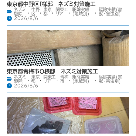
東京都中野区I様邸 ネズミ対策施工
ネズミ
中野
東京
関東エ
駆除実績
駆除実績(害
,
,
,
,
,
駆除
区
都
リア
(地域別)
獣・害虫別)
2026/8/6
東京都青梅市O様邸 ネズミ対策施工
ネズミ
東京
関東エ
青梅
駆除実績
駆除実績(害
,
,
,
,
,
駆除
都
リア
市
(地域別)
獣・害虫別)
2026/8/6