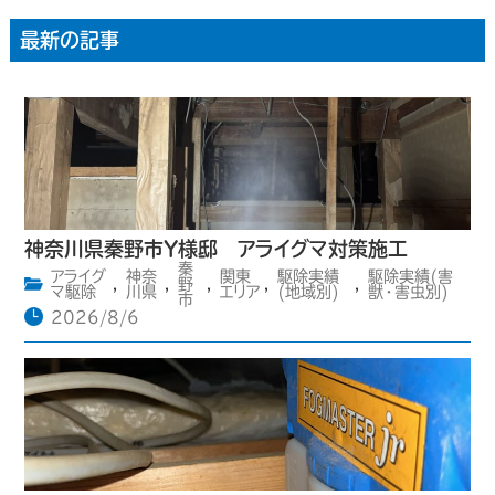
最新の記事
神奈川県秦野市Y様邸 アライグマ対策施工
秦
アライグ
神奈
関東
駆除実績
駆除実績(害
,
,
野
,
,
,
マ駆除
川県
エリア
(地域別)
獣・害虫別)
市
2026/8/6