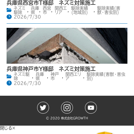
兵庫県西宮市T様邸 ネズミ対策施工
ネズミ
兵庫
西宮
関西エ
駆除実績
駆除実績(害
,
,
,
,
,
駆除
県
市
リア
(地域別)
獣・害虫別)
2026/7/30
兵庫県神戸市Y様邸 ネズミ対策施工
ネズミ駆
兵庫
神戸
関西エリ
駆除実績(害獣・害虫
,
,
,
,
除
県
市
ア
別)
2026/7/30
©️ 2020 株式会社GROWTH
閉じる×