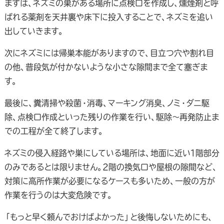
まずは、ネズミの巣がある場所に点検口を作成し、燻煙剤と呼
ばれる薬剤を天井裏や床下に投入することで、ネズミを追い
出していきます。
次にネズミには帰巣本能がありますので、目立つ穴や割れ目
の他、普段気が付かないような小さな隙間まで全て塞ぎま
す。
最後に、糞清掃や殺菌・消毒、マーキング消臭、ノミ・ダニ駆
除、点検口作成といった残りの作業を行い、駆除～再発防止ま
での工程が全て終了します。
ネズミの侵入経路や巣にしている場所は、地面に近い１階部分
のみであるとは限りません。２階の換気口や屋根の隙間など、
対策に高所作業が必要になるケースも多いため、一般の方が
作業を行うのは大変危険です。
「もっと早く頼んでおけばよかった」と後悔しないためにも、