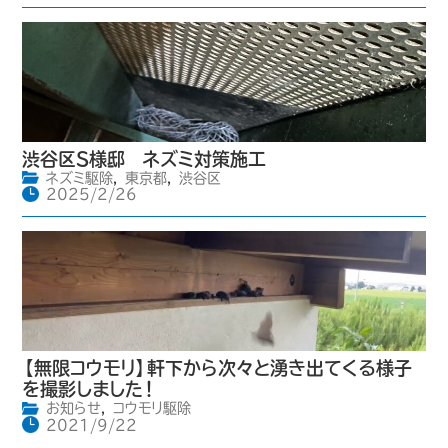
渋谷区S様邸 ネズミ対策施工
ネズミ駆除
,
東京都
,
渋谷区
2025/2/26
【無限コウモリ】軒下から次々と湧き出てくる様子
を撮影しました！
お知らせ
,
コウモリ駆除
2021/9/22