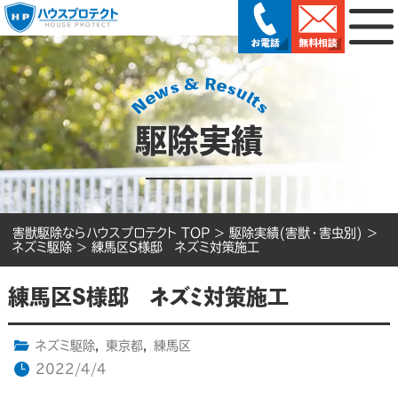
駆除実績
害獣駆除ならハウスプロテクト TOP
>
駆除実績(害獣・害虫別)
>
ネズミ駆除
>
練馬区S様邸 ネズミ対策施工
練馬区S様邸 ネズミ対策施工
ネズミ駆除
,
東京都
,
練馬区
2022/4/4