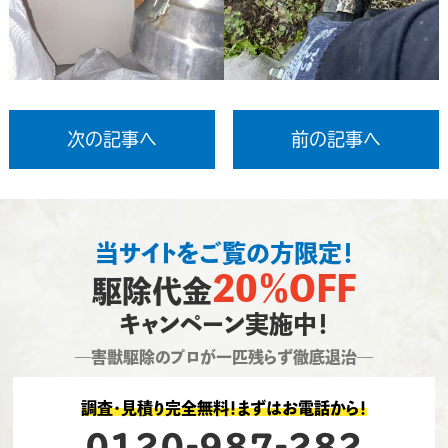
次の記事へ
前の記事へ
当サイトをご覧の方限定！
20％OFF
駆除代金
キャンペーン実施中！
―害獣駆除のプロが一匹残らず徹底退治―
調査・見積り完全無料！まずはお電話から！
0120-987-282