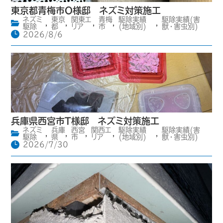
東京都青梅市O様邸 ネズミ対策施工
ネズミ
東京
関東エ
青梅
駆除実績
駆除実績(害
,
,
,
,
,
駆除
都
リア
市
(地域別)
獣・害虫別)
2026/8/6
兵庫県西宮市T様邸 ネズミ対策施工
ネズミ
兵庫
西宮
関西エ
駆除実績
駆除実績(害
,
,
,
,
,
駆除
県
市
リア
(地域別)
獣・害虫別)
2026/7/30