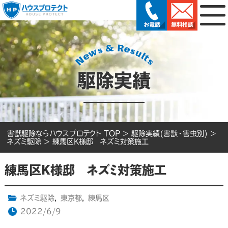
駆除実績
害獣駆除ならハウスプロテクト TOP
>
駆除実績(害獣・害虫別)
>
ネズミ駆除
>
練馬区K様邸 ネズミ対策施工
練馬区K様邸 ネズミ対策施工
ネズミ駆除
,
東京都
,
練馬区
2022/6/9