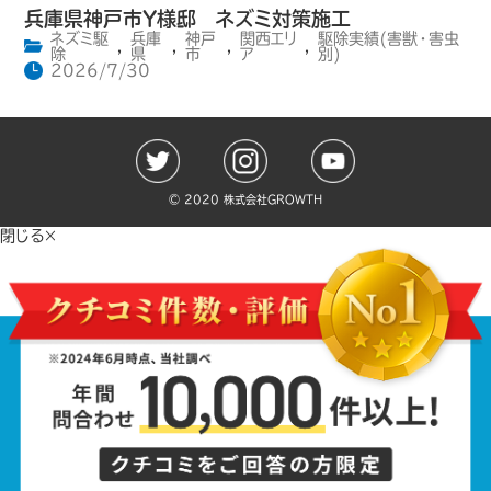
兵庫県神戸市Y様邸 ネズミ対策施工
ネズミ駆
兵庫
神戸
関西エリ
駆除実績(害獣・害虫
,
,
,
,
除
県
市
ア
別)
2026/7/30
©️ 2020 株式会社GROWTH
閉じる×