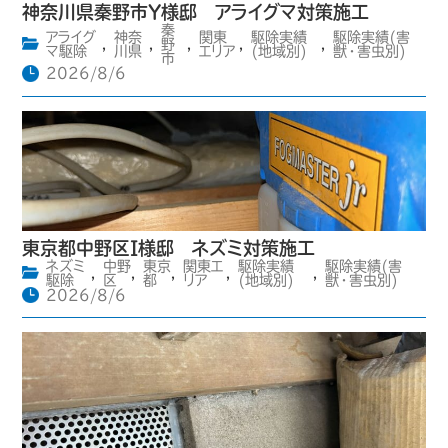
神奈川県秦野市Y様邸 アライグマ対策施工
秦
アライグ
神奈
関東
駆除実績
駆除実績(害
,
,
野
,
,
,
マ駆除
川県
エリア
(地域別)
獣・害虫別)
市
2026/8/6
東京都中野区I様邸 ネズミ対策施工
ネズミ
中野
東京
関東エ
駆除実績
駆除実績(害
,
,
,
,
,
駆除
区
都
リア
(地域別)
獣・害虫別)
2026/8/6