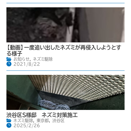
【動画】一度追い出したネズミが再侵入しようとす
る様子
お知らせ
,
ネズミ駆除
2021/8/22
渋谷区S様邸 ネズミ対策施工
ネズミ駆除
,
東京都
,
渋谷区
2025/2/26