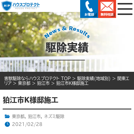
駆除実績
害獣駆除ならハウスプロテクト TOP
>
駆除実績(地域別)
>
関東エ
リア
>
東京都
>
狛江市
>
狛江市K様邸施工
狛江市K様邸施工
東京都
,
狛江市
,
ネズミ駆除
2021/02/28