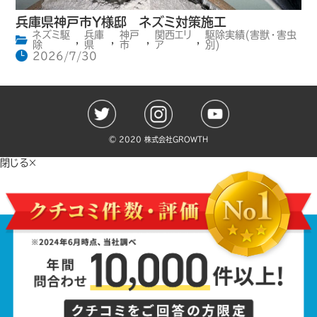
兵庫県神戸市Y様邸 ネズミ対策施工
ネズミ駆
兵庫
神戸
関西エリ
駆除実績(害獣・害虫
,
,
,
,
除
県
市
ア
別)
2026/7/30
©️ 2020 株式会社GROWTH
閉じる×