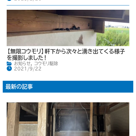
【無限コウモリ】軒下から次々と湧き出てくる様子
を撮影しました！
お知らせ
,
コウモリ駆除
2021/9/22
最新の記事