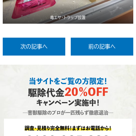
毒エサ・トラップ設置
次の記事へ
前の記事へ
当サイトをご覧の方限定！
20％OFF
駆除代金
キャンペーン実施中！
―害獣駆除のプロが一匹残らず徹底退治―
調査・見積り完全無料！まずはお電話から！