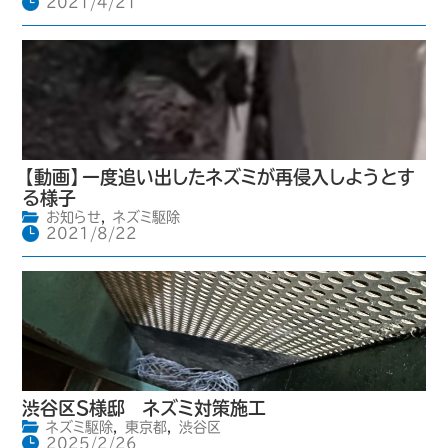
2021/4/21
【動画】一度追い出したネズミが再侵入しようとす
る様子
お知らせ
,
ネズミ駆除
2021/8/22
渋谷区S様邸 ネズミ対策施工
ネズミ駆除
,
東京都
,
渋谷区
2025/2/26