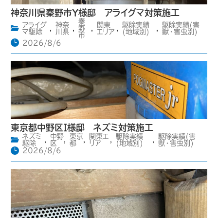
神奈川県秦野市Y様邸 アライグマ対策施工
秦
アライグ
神奈
関東
駆除実績
駆除実績(害
,
,
野
,
,
,
マ駆除
川県
エリア
(地域別)
獣・害虫別)
市
2026/8/6
東京都中野区I様邸 ネズミ対策施工
ネズミ
中野
東京
関東エ
駆除実績
駆除実績(害
,
,
,
,
,
駆除
区
都
リア
(地域別)
獣・害虫別)
2026/8/6