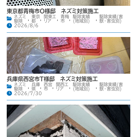
東京都青梅市O様邸 ネズミ対策施工
ネズミ
東京
関東エ
青梅
駆除実績
駆除実績(害
,
,
,
,
,
駆除
都
リア
市
(地域別)
獣・害虫別)
2026/8/6
兵庫県西宮市T様邸 ネズミ対策施工
ネズミ
兵庫
西宮
関西エ
駆除実績
駆除実績(害
,
,
,
,
,
駆除
県
市
リア
(地域別)
獣・害虫別)
2026/7/30