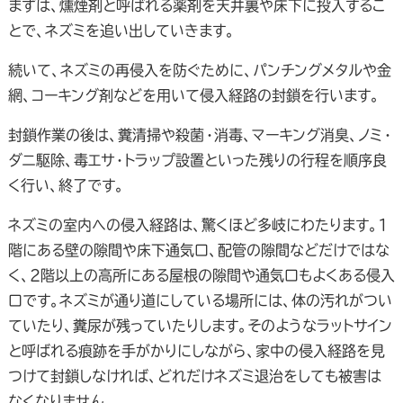
まずは、燻煙剤と呼ばれる薬剤を天井裏や床下に投入するこ
とで、ネズミを追い出していきます。
続いて、ネズミの再侵入を防ぐために、パンチングメタルや金
網、コーキング剤などを用いて侵入経路の封鎖を行います。
封鎖作業の後は、糞清掃や殺菌・消毒、マーキング消臭、ノミ・
ダニ駆除、毒エサ・トラップ設置といった残りの行程を順序良
く行い、終了です。
ネズミの室内への侵入経路は、驚くほど多岐にわたります。1
階にある壁の隙間や床下通気口、配管の隙間などだけではな
く、2階以上の高所にある屋根の隙間や通気口もよくある侵入
口です。ネズミが通り道にしている場所には、体の汚れがつい
ていたり、糞尿が残っていたりします。そのようなラットサイン
と呼ばれる痕跡を手がかりにしながら、家中の侵入経路を見
つけて封鎖しなければ、どれだけネズミ退治をしても被害は
なくなりません。