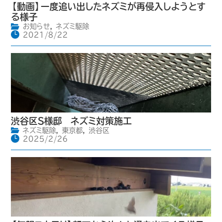
【動画】一度追い出したネズミが再侵入しようとす
る様子
お知らせ
,
ネズミ駆除
2021/8/22
渋谷区S様邸 ネズミ対策施工
ネズミ駆除
,
東京都
,
渋谷区
2025/2/26