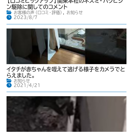
【口コミピックアップ】関東本社のネズミ・ハクビシ
ン駆除に関してのコメント
お客様の声（口コミ・評価）
,
お知らせ
2023/8/7
イタチが赤ちゃんを咥えて逃げる様子をカメラでと
らえました。
お知らせ
2021/4/21