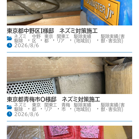
東京都中野区I様邸 ネズミ対策施工
ネズミ
中野
東京
関東エ
駆除実績
駆除実績(害
,
,
,
,
,
駆除
区
都
リア
(地域別)
獣・害虫別)
2026/8/6
東京都青梅市O様邸 ネズミ対策施工
ネズミ
東京
関東エ
青梅
駆除実績
駆除実績(害
,
,
,
,
,
駆除
都
リア
市
(地域別)
獣・害虫別)
2026/8/6