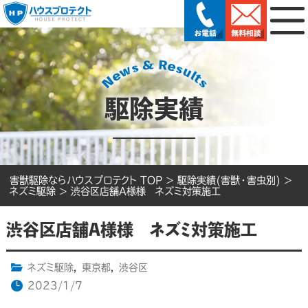
駆除実績
害獣駆除ならハウスプロテクト TOP
>
駆除実績(害獣・害虫別)
>
ネズミ駆除
>
渋谷区店舗A様様 ネズミ対策施工
渋谷区店舗A様様 ネズミ対策施工
ネズミ駆除
,
東京都
,
渋谷区
2023/1/7