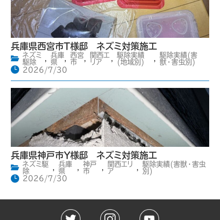
兵庫県西宮市T様邸 ネズミ対策施工
ネズミ
兵庫
西宮
関西エ
駆除実績
駆除実績(害
,
,
,
,
,
駆除
県
市
リア
(地域別)
獣・害虫別)
2026/7/30
兵庫県神戸市Y様邸 ネズミ対策施工
ネズミ駆
兵庫
神戸
関西エリ
駆除実績(害獣・害虫
,
,
,
,
除
県
市
ア
別)
2026/7/30