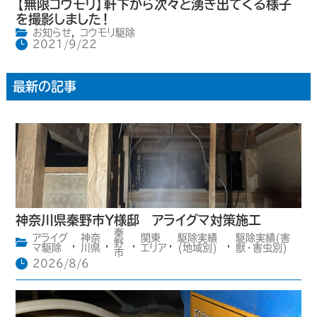
【無限コウモリ】軒下から次々と湧き出てくる様子
を撮影しました！
お知らせ
,
コウモリ駆除
2021/9/22
最新の記事
神奈川県秦野市Y様邸 アライグマ対策施工
秦
アライグ
神奈
関東
駆除実績
駆除実績(害
,
,
野
,
,
,
マ駆除
川県
エリア
(地域別)
獣・害虫別)
市
2026/8/6