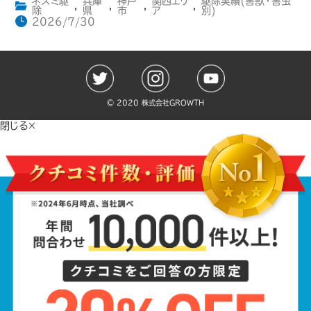
ネズミ駆
兵庫
神戸
関西エリ
駆除実績(害獣・害虫
,
,
,
,
除
県
市
ア
別)
2026/7/30
©️ 2020 株式会社GROWTH
閉じる×