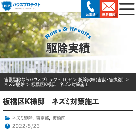
駆除実績
害獣駆除ならハウスプロテクト TOP
>
駆除実績(害獣・害虫別)
>
ネズミ駆除
>
板橋区K様邸 ネズミ対策施工
板橋区K様邸 ネズミ対策施工
ネズミ駆除
,
東京都
,
板橋区
2022/5/25