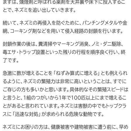
まずは、燻煙剤と呼ばれる薬剤を天井裏や床下に投入するこ
とで、ネズミを追い出していきます。
続いて、ネズミの再侵入を防ぐために、パンチングメタルや金
網、コーキング剤などを用いて侵入経路の封鎖を行います。
封鎖作業の後は、糞清掃やマーキング消臭、ノミ・ダニ駆除、
毒エサ・トラップ設置といった残りの行程を順序良く行い、終
了です。
急激に数が増えることを「ねずみ算式に増える」とも例えられ
るように、ネズミの繁殖力は非常に高いということは、すでに
ご存じの方も多いかと思います。具体的なその繁殖スピードは
と言うと、１組のつがいから１年で１００匹以上にまで増えるこ
とがあると言われています。ネズミは害獣の中でもトップクラ
スに「迅速な対処」が求められる危険な動物です。
ネズミにお困りの方は、健康被害や建物被害に遭う前に、早め