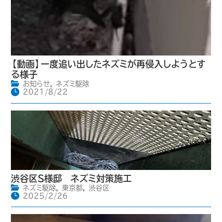
【動画】一度追い出したネズミが再侵入しようとす
る様子
お知らせ
,
ネズミ駆除
2021/8/22
渋谷区S様邸 ネズミ対策施工
ネズミ駆除
,
東京都
,
渋谷区
2025/2/26