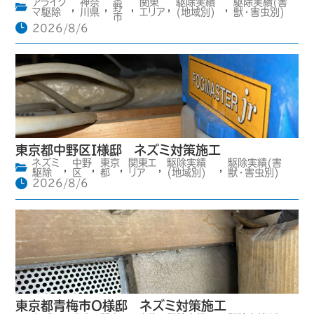
アライグ
神奈
関東
駆除実績
駆除実績(害
,
,
野
,
,
,
マ駆除
川県
エリア
(地域別)
獣・害虫別)
市
2026/8/6
東京都中野区I様邸 ネズミ対策施工
ネズミ
中野
東京
関東エ
駆除実績
駆除実績(害
,
,
,
,
,
駆除
区
都
リア
(地域別)
獣・害虫別)
2026/8/6
東京都青梅市O様邸 ネズミ対策施工