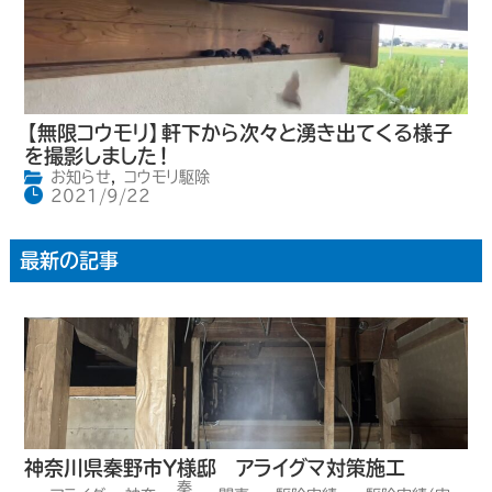
【無限コウモリ】軒下から次々と湧き出てくる様子
を撮影しました！
お知らせ
,
コウモリ駆除
2021/9/22
最新の記事
神奈川県秦野市Y様邸 アライグマ対策施工
秦