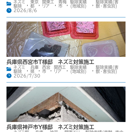
ネズミ
東京
関東エ
青梅
駆除実績
駆除実績(害
,
,
,
,
,
駆除
都
リア
市
(地域別)
獣・害虫別)
2026/8/6
兵庫県西宮市T様邸 ネズミ対策施工
ネズミ
兵庫
西宮
関西エ
駆除実績
駆除実績(害
,
,
,
,
,
駆除
県
市
リア
(地域別)
獣・害虫別)
2026/7/30
兵庫県神戸市Y様邸 ネズミ対策施工