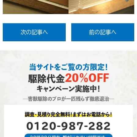
次の記事へ
前の記事へ
当サイトをご覧の方限定！
20％OFF
駆除代金
キャンペーン実施中！
―害獣駆除のプロが一匹残らず徹底退治―
調査・見積り完全無料！まずはお電話から！
0120-987-282