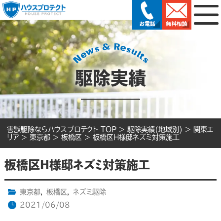
駆除実績
害獣駆除ならハウスプロテクト TOP
>
駆除実績(地域別)
>
関東エ
リア
>
東京都
>
板橋区
>
板橋区H様邸ネズミ対策施工
板橋区H様邸ネズミ対策施工
東京都
,
板橋区
,
ネズミ駆除
2021/06/08