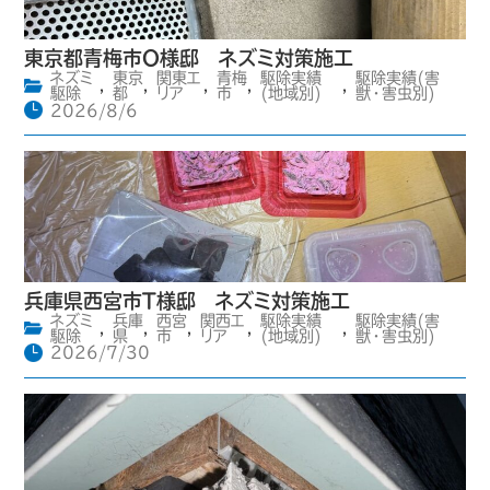
東京都青梅市O様邸 ネズミ対策施工
ネズミ
東京
関東エ
青梅
駆除実績
駆除実績(害
,
,
,
,
,
駆除
都
リア
市
(地域別)
獣・害虫別)
2026/8/6
兵庫県西宮市T様邸 ネズミ対策施工
ネズミ
兵庫
西宮
関西エ
駆除実績
駆除実績(害
,
,
,
,
,
駆除
県
市
リア
(地域別)
獣・害虫別)
2026/7/30