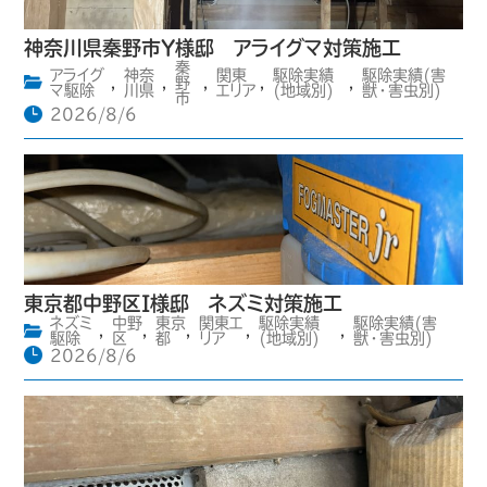
神奈川県秦野市Y様邸 アライグマ対策施工
秦
アライグ
神奈
関東
駆除実績
駆除実績(害
,
,
野
,
,
,
マ駆除
川県
エリア
(地域別)
獣・害虫別)
市
2026/8/6
東京都中野区I様邸 ネズミ対策施工
ネズミ
中野
東京
関東エ
駆除実績
駆除実績(害
,
,
,
,
,
駆除
区
都
リア
(地域別)
獣・害虫別)
2026/8/6