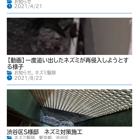
お知らせ
2021/4/21
【動画】一度追い出したネズミが再侵入しようとす
る様子
お知らせ
,
ネズミ駆除
2021/8/22
渋谷区S様邸 ネズミ対策施工
ネズミ駆除
,
東京都
,
渋谷区