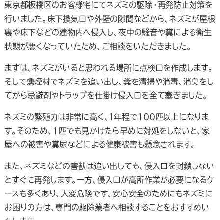
東京都板橋区のお客様宅にてネズミの駆除・再発防止対策を
行いました。床下換気口や外壁の隙間などから、ネズミが屋根
裏や床下などの建物内へ侵入し、夜中の騒音や糞による衛生
状態が悪くなっていたため、ご相談をいただきました。
まずは、ネズミがいると思われる場所に点検口を作成します。
そして燻煙材でネズミを追い出し、糞を清掃や消毒、消臭をし
てから忌避剤やトラップを仕掛け侵入口を全て塞ぎました。
ネズミの繁殖力は非常に高く、１年程で100匹以上になりま
す。そのため、1匹でも見かけたら早めに対処をしないと、家
屋への被害や糞尿などによる健康被害も懸念されます。
また、ネズミなどの害獣は追い出しても、侵入口を封鎖しない
とすぐに再発します。一方、侵入口が高所作業が必要になるケ
ースも多くあり、大変危険です。安心安全のためにもネズミに
お困りの方は、専門の駆除業者へ相談することをおすすめい