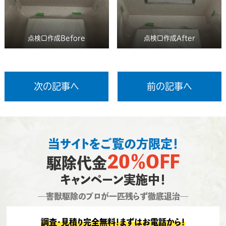
点検口作成Before
点検口作成After
次の記事へ
前の記事へ
当サイトをご覧の方限定！
20％OFF
駆除代金
キャンペーン実施中！
―害獣駆除のプロが一匹残らず徹底退治―
調査・見積り完全無料！まずはお電話から！