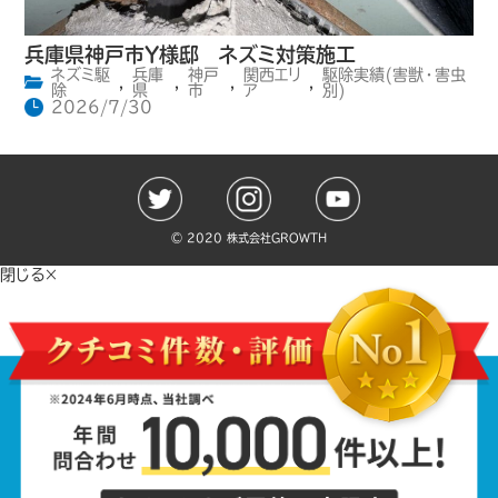
兵庫県神戸市Y様邸 ネズミ対策施工
ネズミ駆
兵庫
神戸
関西エリ
駆除実績(害獣・害虫
,
,
,
,
除
県
市
ア
別)
2026/7/30
©️ 2020 株式会社GROWTH
閉じる×