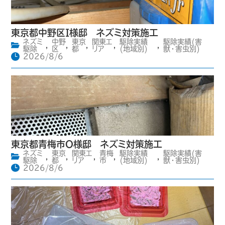
東京都中野区I様邸 ネズミ対策施工
ネズミ
中野
東京
関東エ
駆除実績
駆除実績(害
,
,
,
,
,
駆除
区
都
リア
(地域別)
獣・害虫別)
2026/8/6
東京都青梅市O様邸 ネズミ対策施工
ネズミ
東京
関東エ
青梅
駆除実績
駆除実績(害
,
,
,
,
,
駆除
都
リア
市
(地域別)
獣・害虫別)
2026/8/6