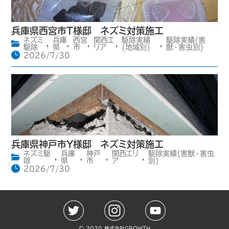
兵庫県西宮市T様邸 ネズミ対策施工
ネズミ
兵庫
西宮
関西エ
駆除実績
駆除実績(害
,
,
,
,
,
駆除
県
市
リア
(地域別)
獣・害虫別)
2026/7/30
兵庫県神戸市Y様邸 ネズミ対策施工
ネズミ駆
兵庫
神戸
関西エリ
駆除実績(害獣・害虫
,
,
,
,
除
県
市
ア
別)
2026/7/30
©️ 2020 株式会社GROWTH