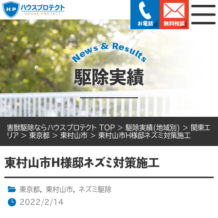
駆除実績
害獣駆除ならハウスプロテクト TOP
>
駆除実績(地域別)
>
関東エ
リア
>
東京都
>
東村山市
>
東村山市H様邸ネズミ対策施工
東村山市H様邸ネズミ対策施工
東京都
,
東村山市
,
ネズミ駆除
2022/2/14