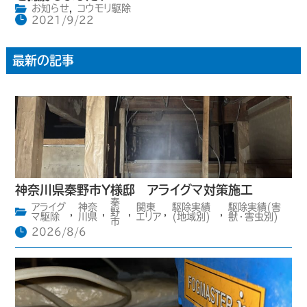
お知らせ
,
コウモリ駆除
2021/9/22
最新の記事
神奈川県秦野市Y様邸 アライグマ対策施工
秦
アライグ
神奈
関東
駆除実績
駆除実績(害
,
,
野
,
,
,
マ駆除
川県
エリア
(地域別)
獣・害虫別)
市
2026/8/6