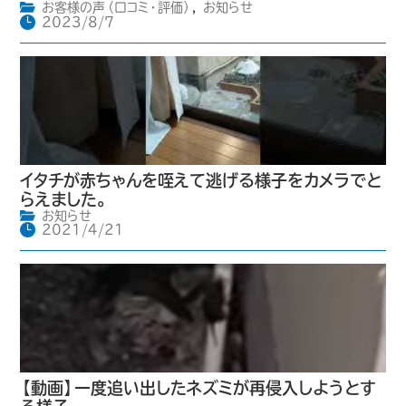
お客様の声（口コミ・評価）
,
お知らせ
2023/8/7
イタチが赤ちゃんを咥えて逃げる様子をカメラでと
らえました。
お知らせ
2021/4/21
【動画】一度追い出したネズミが再侵入しようとす