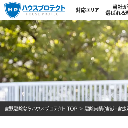
当社
対応エリア
選ばれる
害獣駆除ならハウスプロテクト TOP
>
駆除実績(害獣・害虫