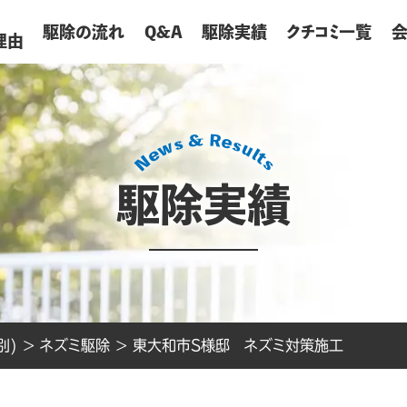
が
駆除の流れ
Q&A
駆除実績
クチコミ一覧
理由
駆除実績
別)
>
ネズミ駆除
>
東大和市S様邸 ネズミ対策施工