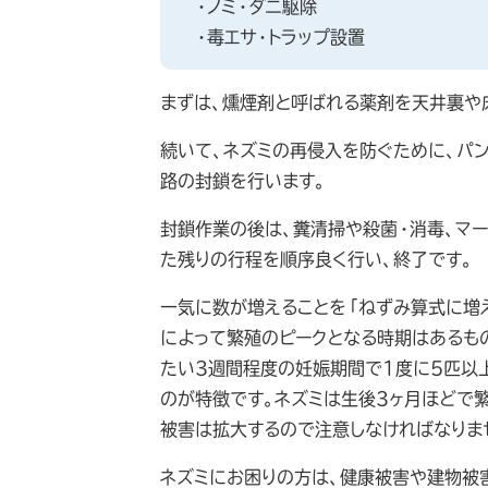
・ノミ・ダニ駆除
・毒エサ・トラップ設置
まずは、燻煙剤と呼ばれる薬剤を天井裏や
続いて、ネズミの再侵入を防ぐために、パ
路の封鎖を行います。
封鎖作業の後は、糞清掃や殺菌・消毒、マー
た残りの行程を順序良く行い、終了です。
一気に数が増えることを「ねずみ算式に増
によって繁殖のピークとなる時期はあるも
たい3週間程度の妊娠期間で1度に5匹以
のが特徴です。ネズミは生後3ヶ月ほどで
被害は拡大するので注意しなければなりま
ネズミにお困りの方は、健康被害や建物被