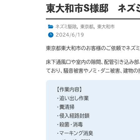
東大和市S様邸 ネズ
ネズミ駆除
,
東京都
,
東大和市
2024/6/19
東京都東大和市のお客様のご依頼でネズミ
床下通風口や室内の隙間、配管引き込み部
ており、騒音被害やノミ・ダニ被害、建物
【作業内容】
・追い出し作業
・糞清掃
・侵入経路封鎖
・殺菌・消毒
・マーキング消臭