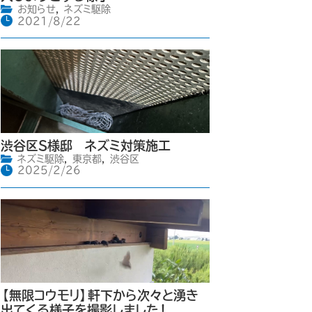
お知らせ
,
ネズミ駆除
2021/8/22
渋谷区S様邸 ネズミ対策施工
ネズミ駆除
,
東京都
,
渋谷区
2025/2/26
【無限コウモリ】軒下から次々と湧き
出てくる様子を撮影しました！