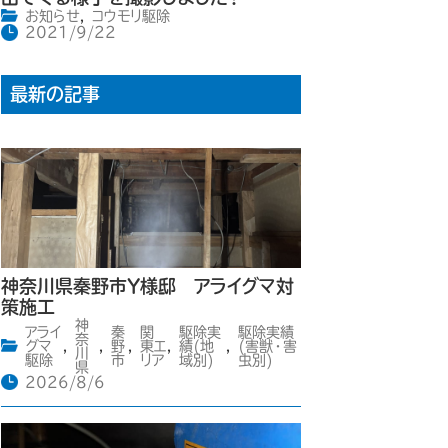
お知らせ
,
コウモリ駆除
2021/9/22
最新の記事
神奈川県秦野市Y様邸 アライグマ対
策施工
神
アライ
秦
関
駆除実
駆除実績
奈
グマ
,
,
野
,
東エ
,
績(地
,
(害獣・害
川
駆除
市
リア
域別)
虫別)
県
2026/8/6