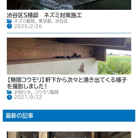
渋谷区S様邸 ネズミ対策施工
ネズミ駆除
,
東京都
,
渋谷区
2025/2/26
【無限コウモリ】軒下から次々と湧き出てくる様子
を撮影しました！
お知らせ
,
コウモリ駆除
2021/9/22
最新の記事