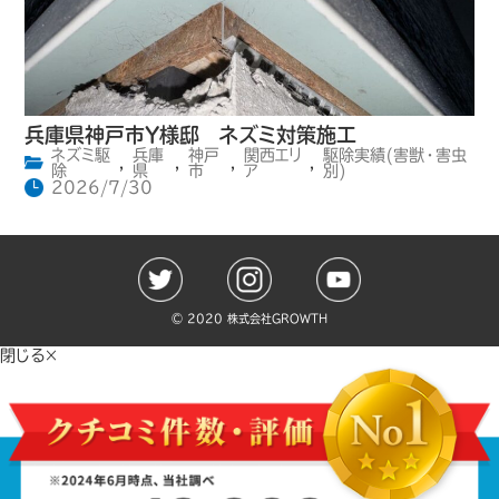
兵庫県神戸市Y様邸 ネズミ対策施工
ネズミ駆
兵庫
神戸
関西エリ
駆除実績(害獣・害虫
,
,
,
,
除
県
市
ア
別)
2026/7/30
©️ 2020 株式会社GROWTH
閉じる×