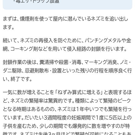
・毒エサ・トラップ設置
まずは、燻煙剤を使って屋内に潜んでいるネズミを追い出し
ます。
続いて、ネズミの再侵入を防ぐために、パンチングメタルや金
網、コーキング剤などを用いて侵入経路の封鎖を行います。
封鎖作業の後は、糞清掃や殺菌・消毒、マーキング消臭、ノミ・
ダニ駆除、忌避剤散布・設置といった残りの行程を順序良く行
い、終了です。
一気に数が増えることを「ねずみ算式に増える」と表現するほ
ど、ネズミの繁殖率は驚異的です。種類によって繁殖のピーク
となる時期はあるものの、ネズミは1年中いつでも繁殖を行っ
ています。だいたい3週間程度の妊娠期間で1度に5匹以上の
子供を産むため、少しの期間でも爆発的に数を増やすのが特
徴です。ネズミは生後3ヶ月ほどで繁殖が可能になることもあ