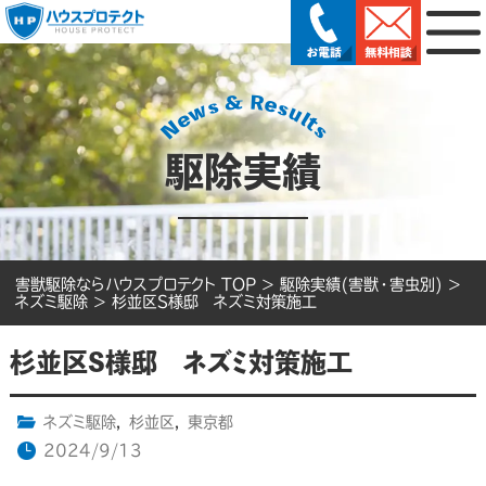
駆除実績
害獣駆除ならハウスプロテクト TOP
>
駆除実績(害獣・害虫別)
>
ネズミ駆除
>
杉並区S様邸 ネズミ対策施工
杉並区S様邸 ネズミ対策施工
ネズミ駆除
,
杉並区
,
東京都
2024/9/13