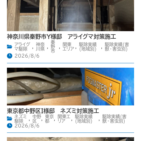
神奈川県秦野市Y様邸 アライグマ対策施工
秦
アライグ
神奈
関東
駆除実績
駆除実績(害
,
,
野
,
,
,
マ駆除
川県
エリア
(地域別)
獣・害虫別)
市
2026/8/6
東京都中野区I様邸 ネズミ対策施工
ネズミ
中野
東京
関東エ
駆除実績
駆除実績(害
,
,
,
,
,
駆除
区
都
リア
(地域別)
獣・害虫別)
2026/8/6