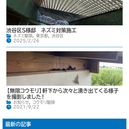
渋谷区S様邸 ネズミ対策施工
ネズミ駆除
,
東京都
,
渋谷区
2025/2/26
【無限コウモリ】軒下から次々と湧き出てくる様子
を撮影しました！
お知らせ
,
コウモリ駆除
2021/9/22
最新の記事