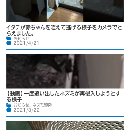
イタチが赤ちゃんを咥えて逃げる様子をカメラでと
らえました。
お知らせ
2021/4/21
【動画】一度追い出したネズミが再侵入しようとす
る様子
お知らせ
,
ネズミ駆除
2021/8/22