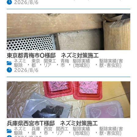
2026/8/6
東京都青梅市O様邸 ネズミ対策施工
ネズミ
東京
関東エ
青梅
駆除実績
駆除実績(害
,
,
,
,
,
駆除
都
リア
市
(地域別)
獣・害虫別)
2026/8/6
兵庫県西宮市T様邸 ネズミ対策施工
ネズミ
兵庫
西宮
関西エ
駆除実績
駆除実績(害
,
,
,
,
,
駆除
県
市
リア
(地域別)
獣・害虫別)