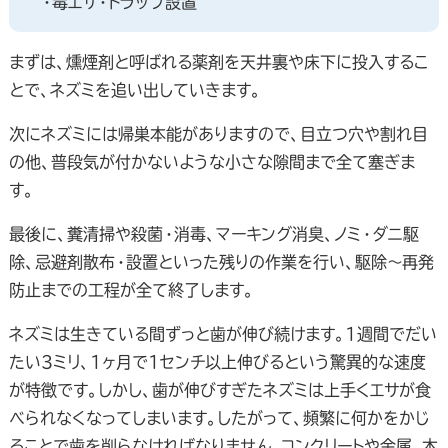
・毒エサ・トラップ設置
まずは、燻煙剤と呼ばれる薬剤を天井裏や床下に投入するこ
とで、ネズミを追い出していきます。
次にネズミには帰巣本能がありますので、目立つ穴や割れ目
の他、普段気が付かないような小さな隙間まで全て塞ぎま
す。
最後に、糞清掃や殺菌・消毒、マーキング消臭、ノミ・ダニ駆
除、忌避剤散布・設置といった残りの作業を行い、駆除～再発
防止までの工程が全て終了します。
ネズミは生きている間ずっと歯が伸び続けます。1週間でだい
たい3ミリ、1ヶ月で1センチ以上伸びるという驚異的な速度
が特徴です。しかし、歯が伸びすぎたネズミは上手くエサが食
べられなくなってしまいます。したがって、頻繁に何かをかじ
ることで歯を削らなければなりません。コンクリートや金属、木