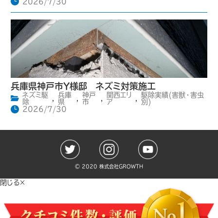
2026/7/30
兵庫県神戸市Y様邸 ネズミ対策施工
ネズミ駆
兵庫
神戸
関西エリ
駆除実績(害獣・害虫
,
,
,
,
除
県
市
ア
別)
2026/7/30
©️ 2020 株式会社GROWTH
閉じる×