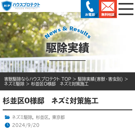
駆除実績
害獣駆除ならハウスプロテクト TOP
>
駆除実績(害獣・害虫別)
>
ネズミ駆除
>
杉並区O様邸 ネズミ対策施工
杉並区O様邸 ネズミ対策施工
ネズミ駆除
,
杉並区
,
東京都
2024/9/20