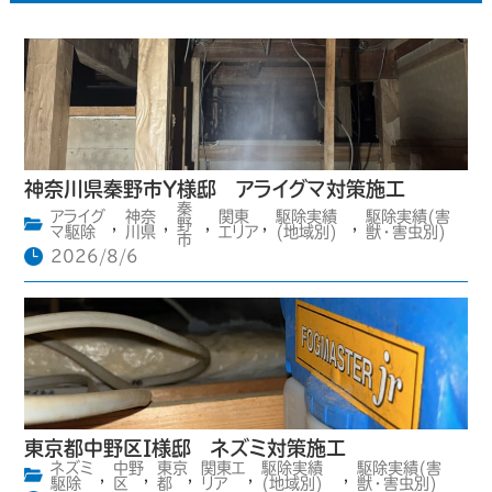
神奈川県秦野市Y様邸 アライグマ対策施工
秦
アライグ
神奈
関東
駆除実績
駆除実績(害
,
,
野
,
,
,
マ駆除
川県
エリア
(地域別)
獣・害虫別)
市
2026/8/6
東京都中野区I様邸 ネズミ対策施工
ネズミ
中野
東京
関東エ
駆除実績
駆除実績(害
,
,
,
,
,
駆除
区
都
リア
(地域別)
獣・害虫別)