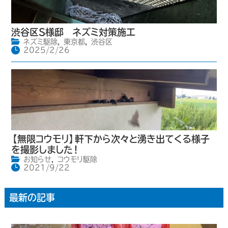
渋谷区S様邸 ネズミ対策施工
ネズミ駆除
,
東京都
,
渋谷区
2025/2/26
【無限コウモリ】軒下から次々と湧き出てくる様子
を撮影しました！
お知らせ
,
コウモリ駆除
2021/9/22
最新の記事