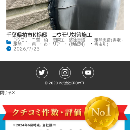
千葉県柏市K様邸 コウモリ対策施工
コウモリ
千葉
柏
関東エ
駆除実績
駆除実績(害獣・
,
,
,
,
,
駆除
県
市
リア
(地域別)
害虫別)
2026/7/23
©️ 2020 株式会社GROWTH
閉じる×