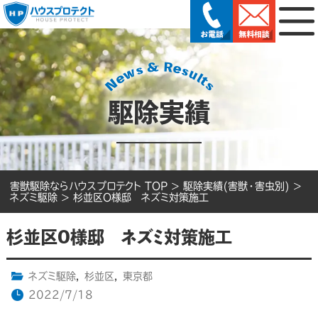
駆除実績
害獣駆除ならハウスプロテクト TOP
>
駆除実績(害獣・害虫別)
>
ネズミ駆除
>
杉並区O様邸 ネズミ対策施工
杉並区O様邸 ネズミ対策施工
ネズミ駆除
,
杉並区
,
東京都
2022/7/18