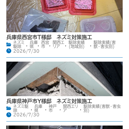
兵庫県西宮市T様邸 ネズミ対策施工
ネズミ
兵庫
西宮
関西エ
駆除実績
駆除実績(害
,
,
,
,
,
駆除
県
市
リア
(地域別)
獣・害虫別)
2026/7/30
兵庫県神戸市Y様邸 ネズミ対策施工
ネズミ駆
兵庫
神戸
関西エリ
駆除実績(害獣・害虫
,
,
,
,
除
県
市
ア
別)
2026/7/30