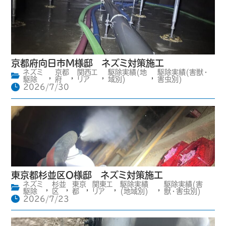
京都府向日市M様邸 ネズミ対策施工
ネズミ
京都
関西エ
駆除実績(地
駆除実績(害獣・
,
,
,
,
駆除
府
リア
域別)
害虫別)
2026/7/30
東京都杉並区O様邸 ネズミ対策施工
ネズミ
杉並
東京
関東エ
駆除実績
駆除実績(害
,
,
,
,
,
駆除
区
都
リア
(地域別)
獣・害虫別)
2026/7/23