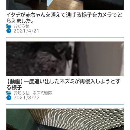
イタチが赤ちゃんを咥えて逃げる様子をカメラでと
らえました。
お知らせ
2021/4/21
【動画】一度追い出したネズミが再侵入しようとす
る様子
お知らせ
,
ネズミ駆除
2021/8/22