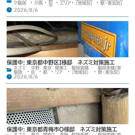
,
,
野
,
,
,
マ駆除
川県
エリア
(地域別)
獣・害虫別)
市
2026/8/6
保護中: 東京都中野区I様邸 ネズミ対策施工
ネズミ
中野
東京
関東エ
駆除実績
駆除実績(害
,
,
,
,
,
駆除
区
都
リア
(地域別)
獣・害虫別)
2026/8/6
保護中: 東京都青梅市O様邸 ネズミ対策施工
ネズミ
東京
関東エ
青梅
駆除実績
駆除実績(害