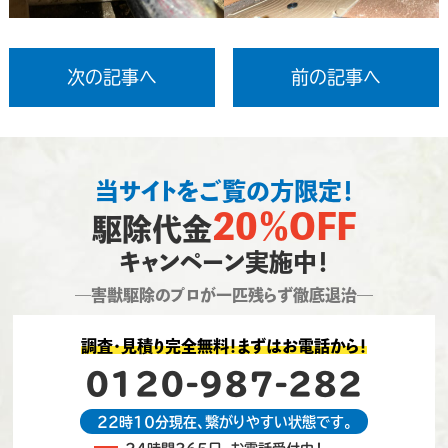
次の記事へ
前の記事へ
当サイトをご覧の方限定！
20％OFF
駆除代金
キャンペーン実施中！
―害獣駆除のプロが一匹残らず徹底退治―
調査・見積り完全無料！まずはお電話から！
0120-987-282
22時10分現在、繋がりやすい状態です。