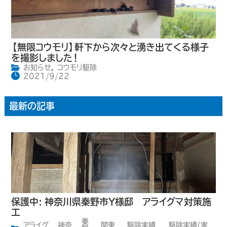
【無限コウモリ】軒下から次々と湧き出てくる様子
を撮影しました！
お知らせ
,
コウモリ駆除
2021/9/22
最新の記事
保護中: 神奈川県秦野市Y様邸 アライグマ対策施
工
秦
アライグ
神奈
関東
駆除実績
駆除実績(害