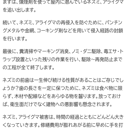
まずは、燻煙剤を使って屋内に潜んでいるネズミ、アライグマ
を追い出します。
続いて、ネズミ、アライグマの再侵入を防ぐために、パンチン
グメタルや金網、コーキング剤などを用いて侵入経路の封鎖
を行います。
最後に、糞清掃やマーキング消臭、ノミ・ダニ駆除、毒エサ・ト
ラップ設置といった残りの作業を行い、駆除～再発防止まで
の工程が全て終了します。
ネズミの前歯は一生伸び続ける性質があることはご存じでし
ょうか？歯の長さを一定に保つために、ネズミは食べ物に限
らず、木材や配線などをあらゆる物を齧ります。放っておけ
ば、衛生面だけでなく建物への悪影響も懸念されます。
ネズミ、アライグマ被害は、時間の経過とともにどんどん大き
くなっていきます。修繕費用が膨れあがる前に早めに手を打