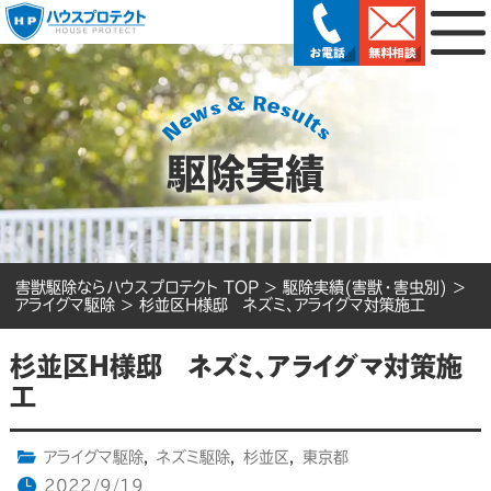
駆除実績
害獣駆除ならハウスプロテクト TOP
>
駆除実績(害獣・害虫別)
>
アライグマ駆除
>
杉並区H様邸 ネズミ、アライグマ対策施工
杉並区H様邸 ネズミ、アライグマ対策施
工
アライグマ駆除
,
ネズミ駆除
,
杉並区
,
東京都
2022/9/19