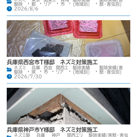
,
,
,
,
,
駆除
都
リア
市
(地域別)
獣・害虫別)
2026/8/6
兵庫県西宮市T様邸 ネズミ対策施工
ネズミ
兵庫
西宮
関西エ
駆除実績
駆除実績(害
,
,
,
,
,
駆除
県
市
リア
(地域別)
獣・害虫別)
2026/7/30
兵庫県神戸市Y様邸 ネズミ対策施工
ネズミ駆
兵庫
神戸
関西エリ
駆除実績(害獣・害虫