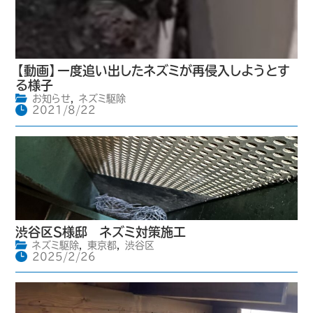
【動画】一度追い出したネズミが再侵入しようとす
る様子
お知らせ
,
ネズミ駆除
2021/8/22
渋谷区S様邸 ネズミ対策施工
ネズミ駆除
,
東京都
,
渋谷区
2025/2/26