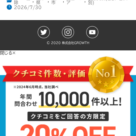
,
,
,
,
除
県
市
ア
別)
2026/7/30
©️ 2020 株式会社GROWTH
閉じる×