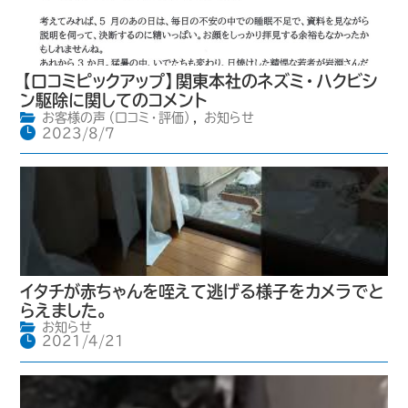
【口コミピックアップ】関東本社のネズミ・ハクビシ
ン駆除に関してのコメント
お客様の声（口コミ・評価）
,
お知らせ
2023/8/7
イタチが赤ちゃんを咥えて逃げる様子をカメラでと
らえました。
お知らせ
2021/4/21