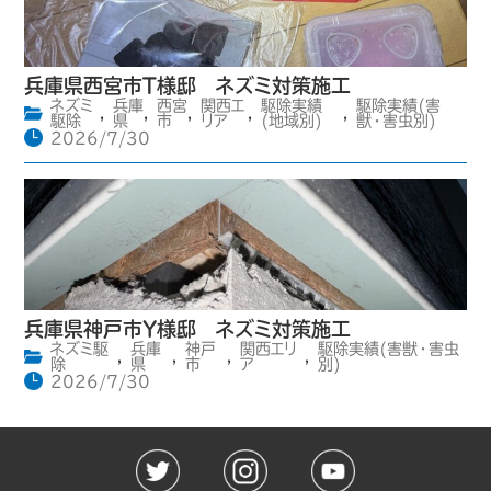
兵庫県西宮市T様邸 ネズミ対策施工
ネズミ
兵庫
西宮
関西エ
駆除実績
駆除実績(害
,
,
,
,
,
駆除
県
市
リア
(地域別)
獣・害虫別)
2026/7/30
兵庫県神戸市Y様邸 ネズミ対策施工
ネズミ駆
兵庫
神戸
関西エリ
駆除実績(害獣・害虫
,
,
,
,
除
県
市
ア
別)
2026/7/30