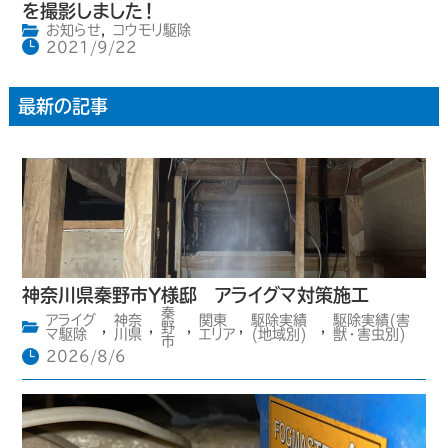
を撮影しました！
お知らせ
,
コウモリ駆除
2021/9/22
最新の記事
神奈川県秦野市Y様邸 アライグマ対策施工
秦
アライグ
神奈
関東
駆除実績
駆除実績(害
,
,
野
,
,
,
マ駆除
川県
エリア
(地域別)
獣・害虫別)
市
2026/8/6