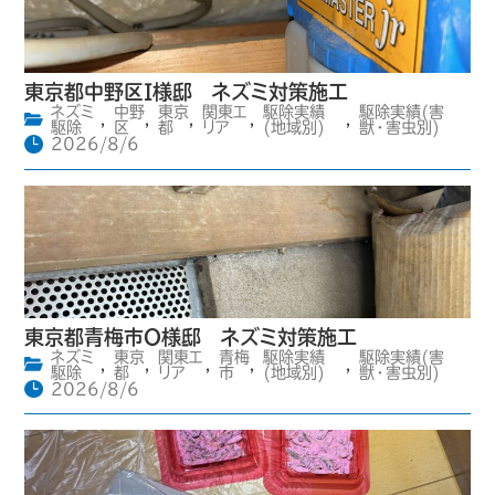
東京都中野区I様邸 ネズミ対策施工
ネズミ
中野
東京
関東エ
駆除実績
駆除実績(害
,
,
,
,
,
駆除
区
都
リア
(地域別)
獣・害虫別)
2026/8/6
東京都青梅市O様邸 ネズミ対策施工
ネズミ
東京
関東エ
青梅
駆除実績
駆除実績(害
,
,
,
,
,
駆除
都
リア
市
(地域別)
獣・害虫別)
2026/8/6