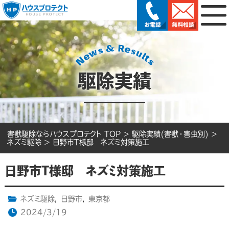
駆除実績
害獣駆除ならハウスプロテクト TOP
>
駆除実績(害獣・害虫別)
>
ネズミ駆除
>
日野市T様邸 ネズミ対策施工
日野市T様邸 ネズミ対策施工
ネズミ駆除
,
日野市
,
東京都
2024/3/19