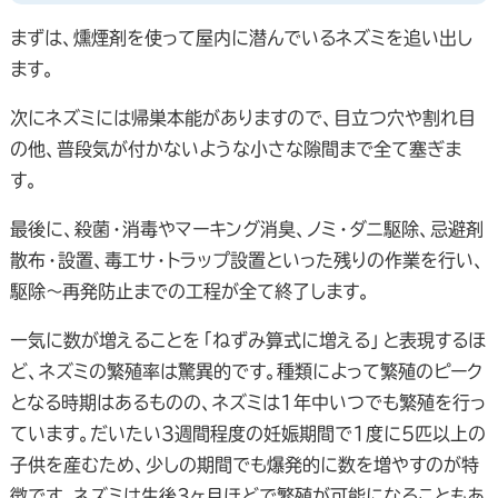
まずは、燻煙剤を使って屋内に潜んでいるネズミを追い出し
ます。
次にネズミには帰巣本能がありますので、目立つ穴や割れ目
の他、普段気が付かないような小さな隙間まで全て塞ぎま
す。
最後に、殺菌・消毒やマーキング消臭、ノミ・ダニ駆除、忌避剤
散布・設置、毒エサ・トラップ設置といった残りの作業を行い、
駆除～再発防止までの工程が全て終了します。
一気に数が増えることを「ねずみ算式に増える」と表現するほ
ど、ネズミの繁殖率は驚異的です。種類によって繁殖のピーク
となる時期はあるものの、ネズミは1年中いつでも繁殖を行っ
ています。だいたい3週間程度の妊娠期間で1度に5匹以上の
子供を産むため、少しの期間でも爆発的に数を増やすのが特
徴です。ネズミは生後3ヶ月ほどで繁殖が可能になることもあ