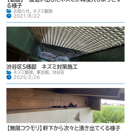
る様子
お知らせ
,
ネズミ駆除
2021/8/22
渋谷区S様邸 ネズミ対策施工
ネズミ駆除
,
東京都
,
渋谷区
2025/2/26
【無限コウモリ】軒下から次々と湧き出てくる様子