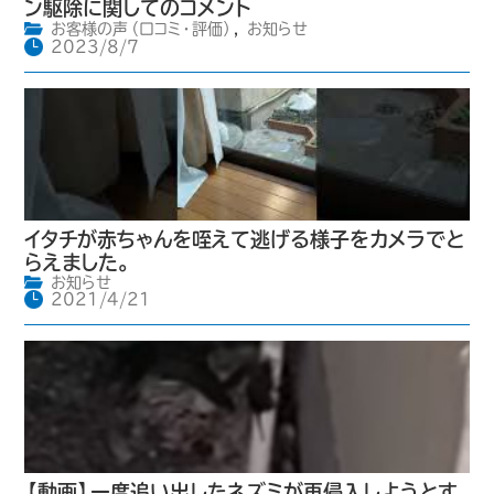
ン駆除に関してのコメント
お客様の声（口コミ・評価）
,
お知らせ
2023/8/7
イタチが赤ちゃんを咥えて逃げる様子をカメラでと
らえました。
お知らせ
2021/4/21
【動画】一度追い出したネズミが再侵入しようとす