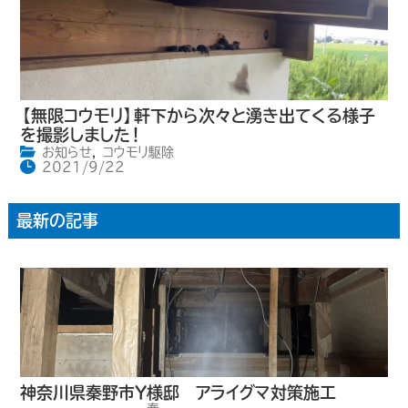
【無限コウモリ】軒下から次々と湧き出てくる様子
を撮影しました！
お知らせ
,
コウモリ駆除
2021/9/22
最新の記事
神奈川県秦野市Y様邸 アライグマ対策施工