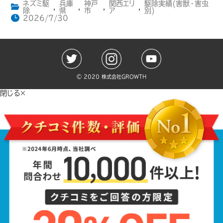
ネズミ駆
兵庫
神戸
関西エリ
駆除実績(害獣・害虫
,
,
,
,
除
県
市
ア
別)
2026/7/30
©️ 2020 株式会社GROWTH
閉じる×