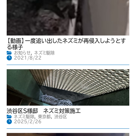
【動画】一度追い出したネズミが再侵入しようとす
る様子
お知らせ
,
ネズミ駆除
2021/8/22
渋谷区S様邸 ネズミ対策施工
ネズミ駆除
,
東京都
,
渋谷区
2025/2/26