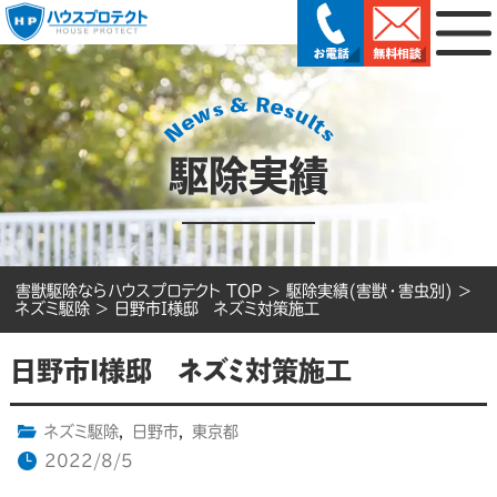
駆除実績
害獣駆除ならハウスプロテクト TOP
>
駆除実績(害獣・害虫別)
>
ネズミ駆除
>
日野市I様邸 ネズミ対策施工
日野市I様邸 ネズミ対策施工
ネズミ駆除
,
日野市
,
東京都
2022/8/5