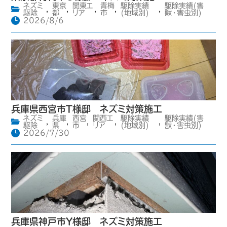
ネズミ
東京
関東エ
青梅
駆除実績
駆除実績(害
,
,
,
,
,
駆除
都
リア
市
(地域別)
獣・害虫別)
2026/8/6
兵庫県西宮市T様邸 ネズミ対策施工
ネズミ
兵庫
西宮
関西エ
駆除実績
駆除実績(害
,
,
,
,
,
駆除
県
市
リア
(地域別)
獣・害虫別)
2026/7/30
兵庫県神戸市Y様邸 ネズミ対策施工