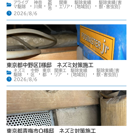
秦
アライグ
神奈
関東
駆除実績
駆除実績(害
,
,
野
,
,
,
マ駆除
川県
エリア
(地域別)
獣・害虫別)
市
2026/8/6
東京都中野区I様邸 ネズミ対策施工
ネズミ
中野
東京
関東エ
駆除実績
駆除実績(害
,
,
,
,
,
駆除
区
都
リア
(地域別)
獣・害虫別)
2026/8/6
東京都青梅市O様邸 ネズミ対策施工