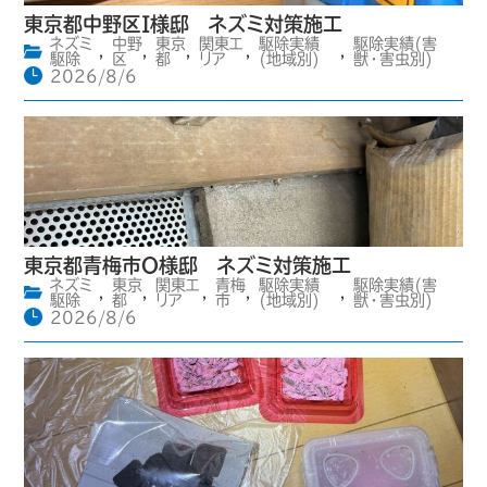
東京都中野区I様邸 ネズミ対策施工
ネズミ
中野
東京
関東エ
駆除実績
駆除実績(害
,
,
,
,
,
駆除
区
都
リア
(地域別)
獣・害虫別)
2026/8/6
東京都青梅市O様邸 ネズミ対策施工
ネズミ
東京
関東エ
青梅
駆除実績
駆除実績(害
,
,
,
,
,
駆除
都
リア
市
(地域別)
獣・害虫別)
2026/8/6