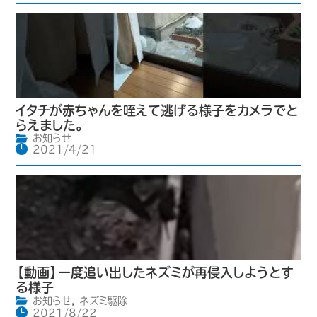
イタチが赤ちゃんを咥えて逃げる様子をカメラでと
らえました。
お知らせ
2021/4/21
【動画】一度追い出したネズミが再侵入しようとす
る様子
お知らせ
,
ネズミ駆除
2021/8/22