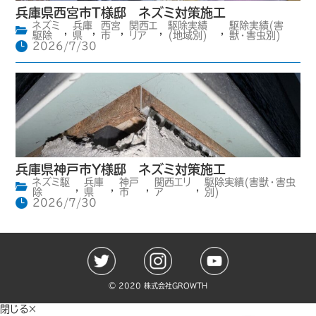
兵庫県西宮市T様邸 ネズミ対策施工
ネズミ
兵庫
西宮
関西エ
駆除実績
駆除実績(害
,
,
,
,
,
駆除
県
市
リア
(地域別)
獣・害虫別)
2026/7/30
兵庫県神戸市Y様邸 ネズミ対策施工
ネズミ駆
兵庫
神戸
関西エリ
駆除実績(害獣・害虫
,
,
,
,
除
県
市
ア
別)
2026/7/30
©️ 2020 株式会社GROWTH
閉じる×