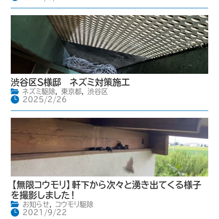
渋谷区S様邸 ネズミ対策施工
ネズミ駆除
,
東京都
,
渋谷区
2025/2/26
【無限コウモリ】軒下から次々と湧き出てくる様子
を撮影しました！
お知らせ
,
コウモリ駆除
2021/9/22