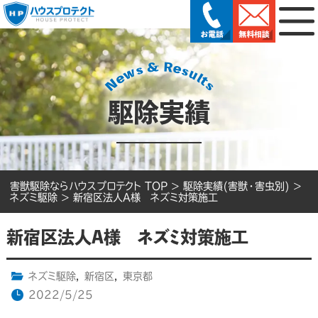
駆除実績
害獣駆除ならハウスプロテクト TOP
>
駆除実績(害獣・害虫別)
>
ネズミ駆除
>
新宿区法人A様 ネズミ対策施工
新宿区法人A様 ネズミ対策施工
ネズミ駆除
,
新宿区
,
東京都
2022/5/25