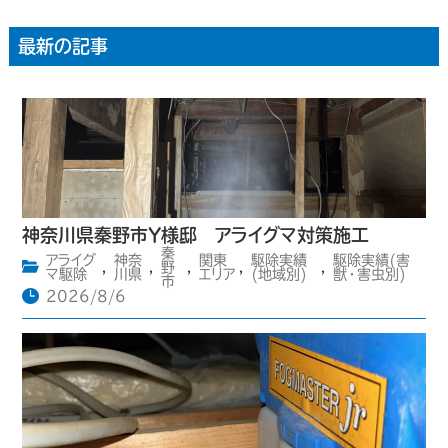
最新の記事
神奈川県秦野市Y様邸 アライグマ対策施工
秦
アライグ
神奈
関東
駆除実績
駆除実績(害
,
,
野
,
,
,
マ駆除
川県
エリア
(地域別)
獣・害虫別)
市
2026/8/6