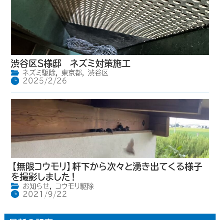
渋谷区S様邸 ネズミ対策施工
ネズミ駆除
,
東京都
,
渋谷区
2025/2/26
【無限コウモリ】軒下から次々と湧き出てくる様子
を撮影しました！
お知らせ
,
コウモリ駆除
2021/9/22