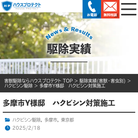
駆除実績
害獣駆除ならハウスプロテクト TOP
>
駆除実績(害獣・害虫別)
>
ハクビシン駆除
>
多摩市Y様邸 ハクビシン対策施工
多摩市Y様邸 ハクビシン対策施工
ハクビシン駆除
,
多摩市
,
東京都
2025/2/18