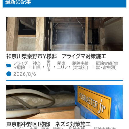
最新の記事
神奈川県秦野市Y様邸 アライグマ対策施工
秦
アライグ
神奈
関東
駆除実績
駆除実績(害
,
,
野
,
,
,
マ駆除
川県
エリア
(地域別)
獣・害虫別)
市
2026/8/6
東京都中野区I様邸 ネズミ対策施工