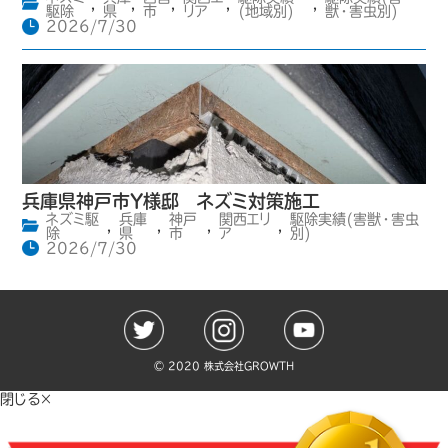
,
,
,
,
,
駆除
県
市
リア
(地域別)
獣・害虫別)
2026/7/30
兵庫県神戸市Y様邸 ネズミ対策施工
ネズミ駆
兵庫
神戸
関西エリ
駆除実績(害獣・害虫
,
,
,
,
除
県
市
ア
別)
2026/7/30
©️ 2020 株式会社GROWTH
閉じる×