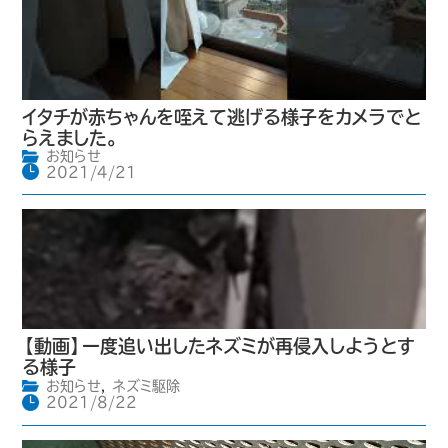
イタチが赤ちゃんを咥えて逃げる様子をカメラでと
らえました。
お知らせ
2021/4/21
【動画】一度追い出したネズミが再侵入しようとす
る様子
お知らせ
,
ネズミ駆除
2021/8/22