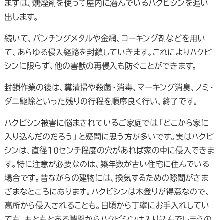
まずは、燻煙剤を使って屋内に潜んでいるハクビシンを追い
出します。
続いて、パンチングメタルや金網、コーキング剤などを用い
て、あらゆる侵入経路を封鎖していきます。これによりハクビ
シンに限らず、他の害獣の再侵入も防ぐことができます。
封鎖作業の後は、糞清掃や殺菌・消毒、マーキング消臭、ノミ・
ダニ駆除といった残りの行程を順序良く行い、終了です。
ハクビシン被害に悩まされているご家庭では「どこから家に
入り込んだのだろう」と疑問に思う方が多いです。実はハクビ
シンは、直径10センチ程度の穴があれば家の中に侵入できま
す。特に注意が必要なのは、築年数が古い住宅に住んでいる
場合です。昔ながらの建物には、換気するための隙間がさま
ざまなところにあります。ハクビシンは木登りが得意なので、
高所から侵入されることも。日頃から丁寧にお手入れしてい
ても、もともとある隙間からハクビシンは入り込んでしまうの