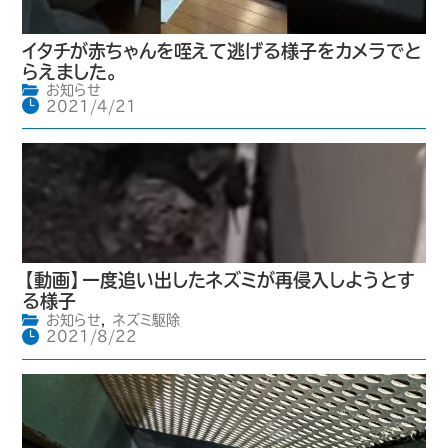
イタチが赤ちゃんを咥えて逃げる様子をカメラでと
らえました。
お知らせ
2021/4/21
【動画】一度追い出したネズミが再侵入しようとす
る様子
お知らせ
,
ネズミ駆除
2021/8/22