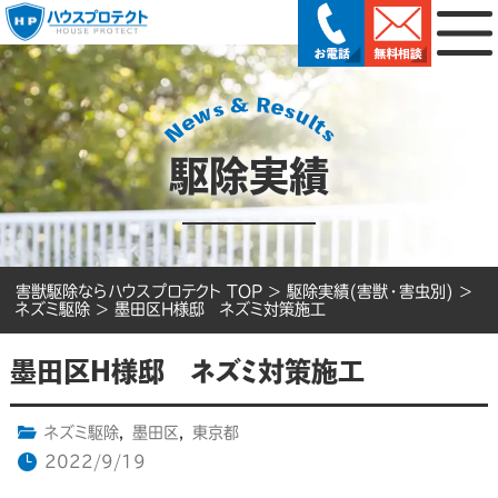
駆除実績
害獣駆除ならハウスプロテクト TOP
>
駆除実績(害獣・害虫別)
>
ネズミ駆除
>
墨田区H様邸 ネズミ対策施工
墨田区H様邸 ネズミ対策施工
ネズミ駆除
,
墨田区
,
東京都
2022/9/19