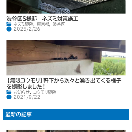
渋谷区S様邸 ネズミ対策施工
ネズミ駆除
,
東京都
,
渋谷区
2025/2/26
【無限コウモリ】軒下から次々と湧き出てくる様子
を撮影しました！
お知らせ
,
コウモリ駆除
2021/9/22
最新の記事