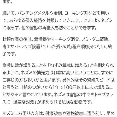
ます。
続いて、パンチングメタルや金網、コーキング剤などを用い
て、あらゆる侵入経路を封鎖していきます。これによりネズミ
に限らず、他の害獣の再侵入も防ぐことができます。
封鎖作業の後は、糞清掃やマーキング消臭、ノミ・ダニ駆除、
毒エサ・トラップ設置といった残りの行程を順序良く行い、終
了です。
急激に数が増えることを「ねずみ算式に増える」とも例えられ
るように、ネズミの繁殖力は非常に高いということは、すでに
ご存じの方も多いかと思います。具体的なその繁殖スピードは
と言うと、１組のつがいから１年で１００匹以上にまで増えるこ
とがあると言われています。ネズミは害獣の中でもトップクラ
スに「迅速な対処」が求められる危険な動物です。
ネズミにお困りの方は、健康被害や建物被害に遭う前に、早め