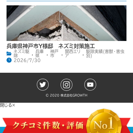
兵庫県神戸市Y様邸 ネズミ対策施工
ネズミ駆
兵庫
神戸
関西エリ
駆除実績(害獣・害虫
,
,
,
,
除
県
市
ア
別)
2026/7/30
©️ 2020 株式会社GROWTH
閉じる×