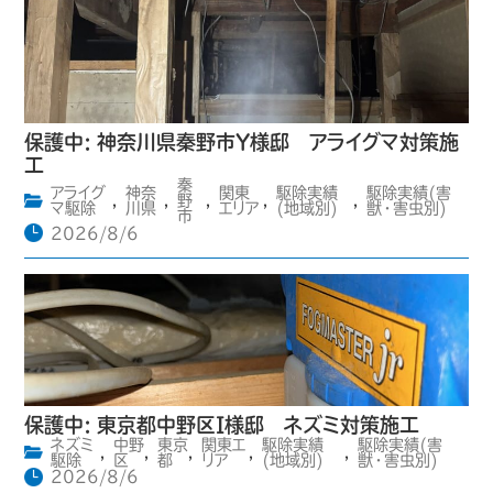
保護中: 神奈川県秦野市Y様邸 アライグマ対策施
工
秦
アライグ
神奈
関東
駆除実績
駆除実績(害
,
,
野
,
,
,
マ駆除
川県
エリア
(地域別)
獣・害虫別)
市
2026/8/6
保護中: 東京都中野区I様邸 ネズミ対策施工
ネズミ
中野
東京
関東エ
駆除実績
駆除実績(害
,
,
,
,
,
駆除
区
都
リア
(地域別)
獣・害虫別)
2026/8/6