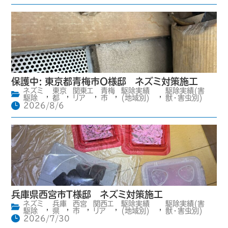
保護中: 東京都青梅市O様邸 ネズミ対策施工
ネズミ
東京
関東エ
青梅
駆除実績
駆除実績(害
,
,
,
,
,
駆除
都
リア
市
(地域別)
獣・害虫別)
2026/8/6
兵庫県西宮市T様邸 ネズミ対策施工
ネズミ
兵庫
西宮
関西エ
駆除実績
駆除実績(害
,
,
,
,
,
駆除
県
市
リア
(地域別)
獣・害虫別)
2026/7/30