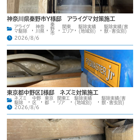
神奈川県秦野市Y様邸 アライグマ対策施工
秦
アライグ
神奈
関東
駆除実績
駆除実績(害
,
,
野
,
,
,
マ駆除
川県
エリア
(地域別)
獣・害虫別)
市
2026/8/6
東京都中野区I様邸 ネズミ対策施工
ネズミ
中野
東京
関東エ
駆除実績
駆除実績(害
,
,
,
,
,
駆除
区
都
リア
(地域別)
獣・害虫別)
2026/8/6