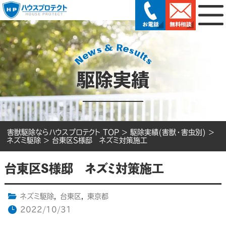
駆除実績
害獣駆除ならハウスプロテクト TOP
>
駆除実績(害獣・害虫別)
>
ネズミ駆除
>
台東区S様邸 ネズミ対策施工
台東区S様邸 ネズミ対策施工
ネズミ駆除
,
台東区
,
東京都
2022/10/31