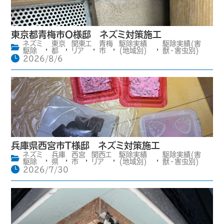
東京都青梅市O様邸 ネズミ対策施工
ネズミ
東京
関東エ
青梅
駆除実績
駆除実績(害
,
,
,
,
,
駆除
都
リア
市
(地域別)
獣・害虫別)
2026/8/6
兵庫県西宮市T様邸 ネズミ対策施工
ネズミ
兵庫
西宮
関西エ
駆除実績
駆除実績(害
,
,
,
,
,
駆除
県
市
リア
(地域別)
獣・害虫別)
2026/7/30