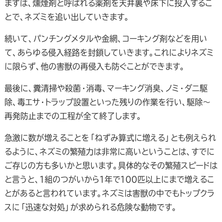
まずは、燻煙剤と呼ばれる薬剤を天井裏や床下に投入するこ
とで、ネズミを追い出していきます。
続いて、パンチングメタルや金網、コーキング剤などを用い
て、あらゆる侵入経路を封鎖していきます。これによりネズミ
に限らず、他の害獣の再侵入も防ぐことができます。
最後に、糞清掃や殺菌・消毒、マーキング消臭、ノミ・ダニ駆
除、毒エサ・トラップ設置といった残りの作業を行い、駆除～
再発防止までの工程が全て終了します。
急激に数が増えることを「ねずみ算式に増える」とも例えられ
るように、ネズミの繁殖力は非常に高いということは、すでに
ご存じの方も多いかと思います。具体的なその繁殖スピードは
と言うと、１組のつがいから１年で１００匹以上にまで増えるこ
とがあると言われています。ネズミは害獣の中でもトップクラ
スに「迅速な対処」が求められる危険な動物です。