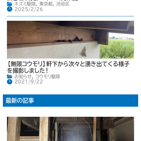
ネズミ駆除
,
東京都
,
渋谷区
2025/2/26
【無限コウモリ】軒下から次々と湧き出てくる様子
を撮影しました！
お知らせ
,
コウモリ駆除
2021/9/22
最新の記事