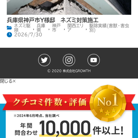
兵庫県神戸市Y様邸 ネズミ対策施工
ネズミ駆
兵庫
神戸
関西エリ
駆除実績(害獣・害虫
,
,
,
,
除
県
市
ア
別)
2026/7/30
©️ 2020 株式会社GROWTH
閉じる×