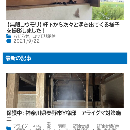
【無限コウモリ】軒下から次々と湧き出てくる様子
を撮影しました！
お知らせ
,
コウモリ駆除
2021/9/22
最新の記事
保護中: 神奈川県秦野市Y様邸 アライグマ対策施
工
秦
アライグ
神奈
関東
駆除実績
駆除実績(害
,
,
野
,
,
,