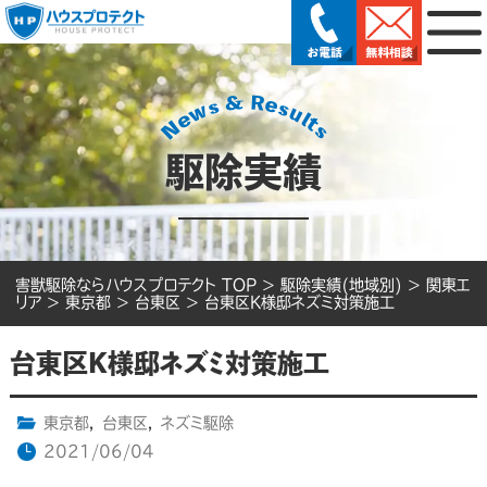
駆除実績
害獣駆除ならハウスプロテクト TOP
>
駆除実績(地域別)
>
関東エ
リア
>
東京都
>
台東区
>
台東区K様邸ネズミ対策施工
台東区K様邸ネズミ対策施工
東京都
,
台東区
,
ネズミ駆除
2021/06/04