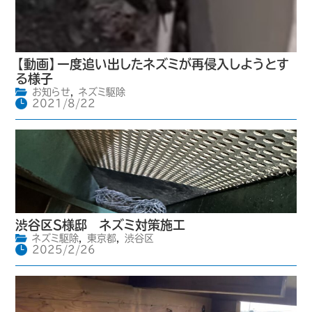
【動画】一度追い出したネズミが再侵入しようとす
る様子
お知らせ
,
ネズミ駆除
2021/8/22
渋谷区S様邸 ネズミ対策施工
ネズミ駆除
,
東京都
,
渋谷区
2025/2/26