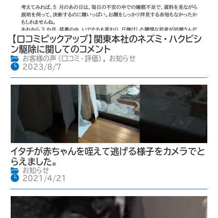
【口コミピックアップ】関東本社のネズミ・ハクビシ
ン駆除に関してのコメント
お客様の声（口コミ・評価）
,
お知らせ
2023/8/7
イタチが赤ちゃんを咥えて逃げる様子をカメラでと
らえました。
お知らせ
2021/4/21