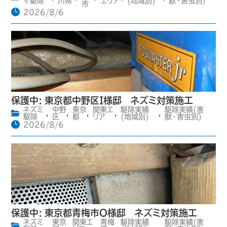
マ駆除
川県
エリア
(地域別)
獣・害虫別)
市
2026/8/6
保護中: 東京都中野区I様邸 ネズミ対策施工
ネズミ
中野
東京
関東エ
駆除実績
駆除実績(害
,
,
,
,
,
駆除
区
都
リア
(地域別)
獣・害虫別)
2026/8/6
保護中: 東京都青梅市O様邸 ネズミ対策施工
ネズミ
東京
関東エ
青梅
駆除実績
駆除実績(害
,
,
,
,
,