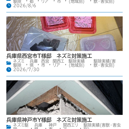
駆除
都
リア
市
(地域別)
獣・害虫別)
2026/8/6
兵庫県西宮市T様邸 ネズミ対策施工
ネズミ
兵庫
西宮
関西エ
駆除実績
駆除実績(害
,
,
,
,
,
駆除
県
市
リア
(地域別)
獣・害虫別)
2026/7/30
兵庫県神戸市Y様邸 ネズミ対策施工
ネズミ駆
兵庫
神戸
関西エリ
駆除実績(害獣・害虫
,
,
,
,
除
県
市
ア
別)