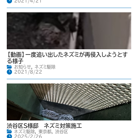
2021/4/21
【動画】一度追い出したネズミが再侵入しようとす
る様子
お知らせ
,
ネズミ駆除
2021/8/22
渋谷区S様邸 ネズミ対策施工
ネズミ駆除
,
東京都
,
渋谷区
2025/2/26