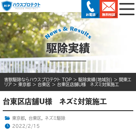
駆除実績
害獣駆除ならハウスプロテクト TOP
>
駆除実績(地域別)
>
関東エ
リア
>
東京都
>
台東区
>
台東区店舗U様 ネズミ対策施工
台東区店舗U様 ネズミ対策施工
東京都
,
台東区
,
ネズミ駆除
2022/2/15