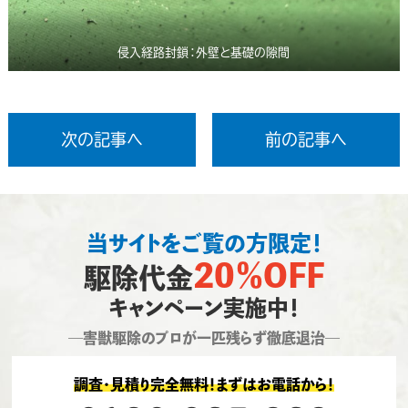
侵入経路封鎖：外壁と基礎の隙間
次の記事へ
前の記事へ
当サイトをご覧の方限定！
20％OFF
駆除代金
キャンペーン実施中！
―害獣駆除のプロが一匹残らず徹底退治―
調査・見積り完全無料！まずはお電話から！