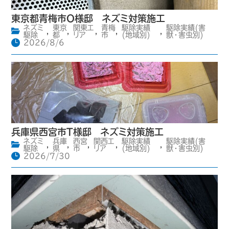
東京都青梅市O様邸 ネズミ対策施工
ネズミ
東京
関東エ
青梅
駆除実績
駆除実績(害
,
,
,
,
,
駆除
都
リア
市
(地域別)
獣・害虫別)
2026/8/6
兵庫県西宮市T様邸 ネズミ対策施工
ネズミ
兵庫
西宮
関西エ
駆除実績
駆除実績(害
,
,
,
,
,
駆除
県
市
リア
(地域別)
獣・害虫別)
2026/7/30