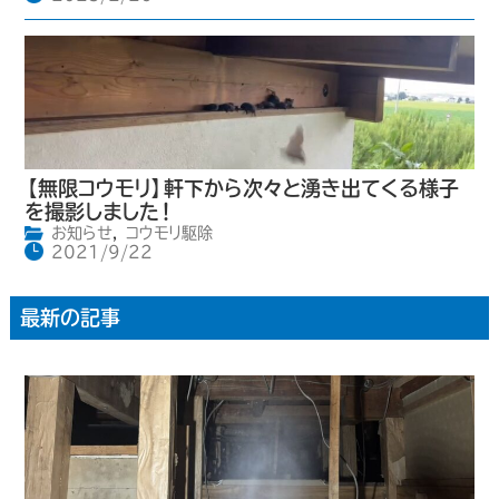
【無限コウモリ】軒下から次々と湧き出てくる様子
を撮影しました！
お知らせ
,
コウモリ駆除
2021/9/22
最新の記事