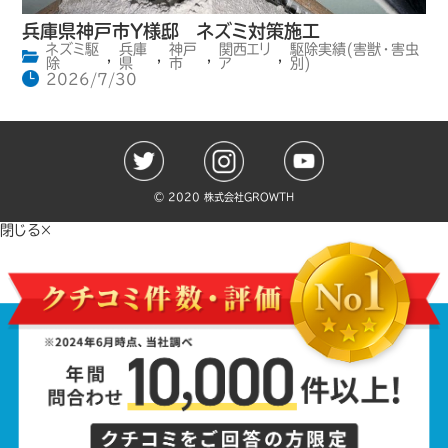
兵庫県神戸市Y様邸 ネズミ対策施工
ネズミ駆
兵庫
神戸
関西エリ
駆除実績(害獣・害虫
,
,
,
,
除
県
市
ア
別)
2026/7/30
©️ 2020 株式会社GROWTH
閉じる×