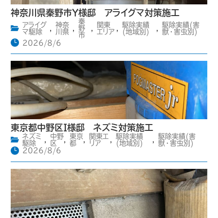
神奈川県秦野市Y様邸 アライグマ対策施工
秦
アライグ
神奈
関東
駆除実績
駆除実績(害
,
,
野
,
,
,
マ駆除
川県
エリア
(地域別)
獣・害虫別)
市
2026/8/6
東京都中野区I様邸 ネズミ対策施工
ネズミ
中野
東京
関東エ
駆除実績
駆除実績(害
,
,
,
,
,
駆除
区
都
リア
(地域別)
獣・害虫別)
2026/8/6