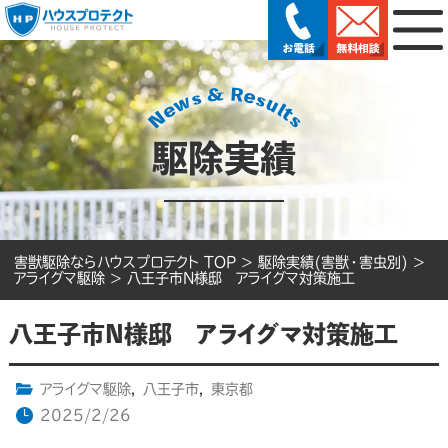
駆除実績
害獣駆除ならハウスプロテクト TOP
>
駆除実績(害獣・害虫別)
>
アライグマ駆除
>
八王子市N様邸 アライグマ対策施工
八王子市N様邸 アライグマ対策施工
アライグマ駆除
,
八王子市
,
東京都
2025/2/26