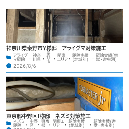
神奈川県秦野市Y様邸 アライグマ対策施工
秦
アライグ
神奈
関東
駆除実績
駆除実績(害
,
,
野
,
,
,
マ駆除
川県
エリア
(地域別)
獣・害虫別)
市
2026/8/6
東京都中野区I様邸 ネズミ対策施工
ネズミ
中野
東京
関東エ
駆除実績
駆除実績(害
,
,
,
,
,
駆除
区
都
リア
(地域別)
獣・害虫別)