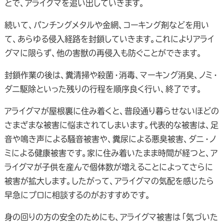
とで、アライグマを追い出していきます。
続いて、パンチングメタルや金網、コーキング剤などを用い
て、あらゆる侵入経路を封鎖していきます。これによりアライ
グマに限らず、他の害獣の再侵入も防ぐことができます。
封鎖作業の後は、糞清掃や殺菌・消毒、マーキング消臭、ノミ・
ダニ駆除といった残りの行程を順序良く行い、終了です。
アライグマが屋根裏に住み着くと、普段通り暮らせないほどの
さまざまな被害に悩まされてしまいます。代表的な被害は、足
音や鳴き声による騒音被害や、糞尿による悪臭被害、ダニ・ノ
ミによる健康被害です。家に住み着いたまま時間が経つと、ア
ライグマが子供を産んで個体数が増えることによってさらに
被害が拡大します。したがって、アライグマの気配を感じたら
早急にプロに相談するのがおすすめです。
身の回りの方の安全のためにも、アライグマ被害は「気づいた