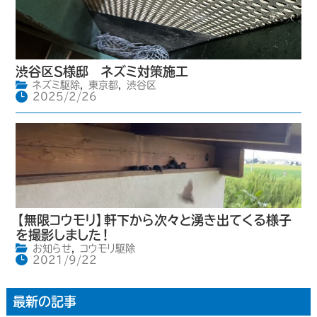
渋谷区S様邸 ネズミ対策施工
ネズミ駆除
,
東京都
,
渋谷区
2025/2/26
【無限コウモリ】軒下から次々と湧き出てくる様子
を撮影しました！
お知らせ
,
コウモリ駆除
2021/9/22
最新の記事