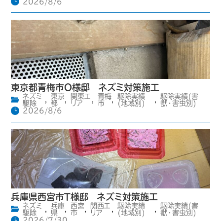
2026/8/6
東京都青梅市O様邸 ネズミ対策施工
ネズミ
東京
関東エ
青梅
駆除実績
駆除実績(害
,
,
,
,
,
駆除
都
リア
市
(地域別)
獣・害虫別)
2026/8/6
兵庫県西宮市T様邸 ネズミ対策施工
ネズミ
兵庫
西宮
関西エ
駆除実績
駆除実績(害
,
,
,
,
,
駆除
県
市
リア
(地域別)
獣・害虫別)
2026/7/30