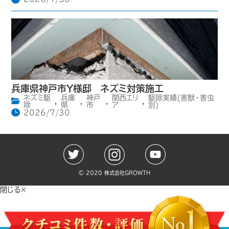
兵庫県神戸市Y様邸 ネズミ対策施工
ネズミ駆
兵庫
神戸
関西エリ
駆除実績(害獣・害虫
,
,
,
,
除
県
市
ア
別)
2026/7/30
©️ 2020 株式会社GROWTH
閉じる×