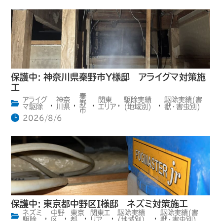
保護中: 神奈川県秦野市Y様邸 アライグマ対策施
工
秦
アライグ
神奈
関東
駆除実績
駆除実績(害
,
,
野
,
,
,
マ駆除
川県
エリア
(地域別)
獣・害虫別)
市
2026/8/6
保護中: 東京都中野区I様邸 ネズミ対策施工
ネズミ
中野
東京
関東エ
駆除実績
駆除実績(害
,
,
,
,
,
駆除
区
都
リア
(地域別)
獣・害虫別)