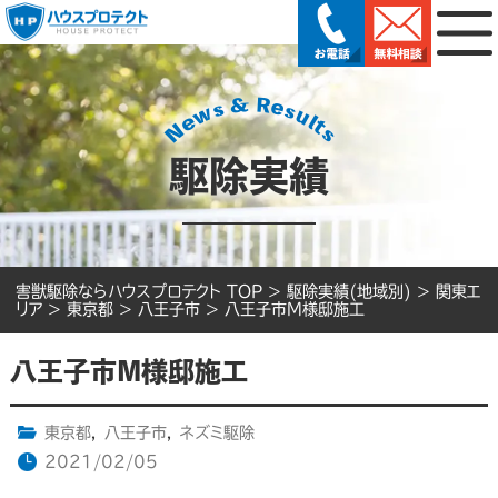
駆除実績
害獣駆除ならハウスプロテクト TOP
>
駆除実績(地域別)
>
関東エ
リア
>
東京都
>
八王子市
>
八王子市M様邸施工
八王子市M様邸施工
東京都
,
八王子市
,
ネズミ駆除
2021/02/05