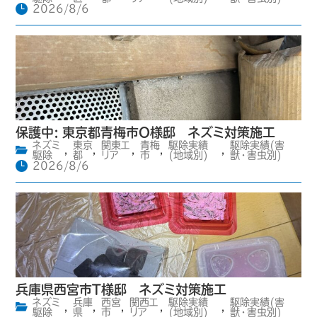
2026/8/6
保護中: 東京都青梅市O様邸 ネズミ対策施工
ネズミ
東京
関東エ
青梅
駆除実績
駆除実績(害
,
,
,
,
,
駆除
都
リア
市
(地域別)
獣・害虫別)
2026/8/6
兵庫県西宮市T様邸 ネズミ対策施工
ネズミ
兵庫
西宮
関西エ
駆除実績
駆除実績(害
,
,
,
,
,
駆除
県
市
リア
(地域別)
獣・害虫別)