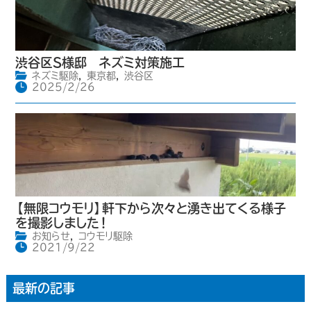
渋谷区S様邸 ネズミ対策施工
ネズミ駆除
,
東京都
,
渋谷区
2025/2/26
【無限コウモリ】軒下から次々と湧き出てくる様子
を撮影しました！
お知らせ
,
コウモリ駆除
2021/9/22
最新の記事