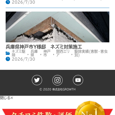
2026/7/30
兵庫県神戸市Y様邸 ネズミ対策施工
ネズミ駆
兵庫
神戸
関西エリ
駆除実績(害獣・害虫
,
,
,
,
除
県
市
ア
別)
2026/7/30
©️ 2020 株式会社GROWTH
閉じる×