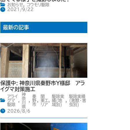
お知らせ
,
コウモリ駆除
2021/9/22
最新の記事
保護中: 神奈川県秦野市Y様邸 アラ
イグマ対策施工
神
アライ
秦
関
駆除実
駆除実績
奈
グマ
,
,
野
,
東エ
,
績(地
,
(害獣・害
川
駆除
市
リア
域別)
虫別)
県
2026/8/6