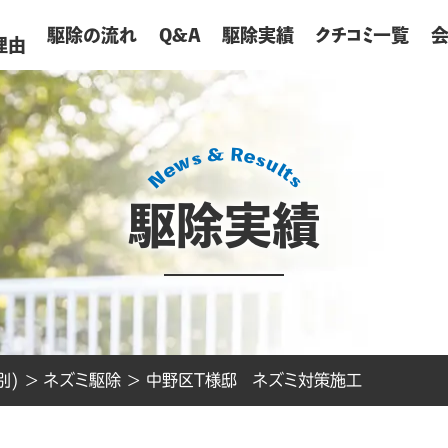
が
駆除の流れ
Q&A
駆除実績
クチコミ一覧
理由
駆除実績
別)
>
ネズミ駆除
>
中野区T様邸 ネズミ対策施工