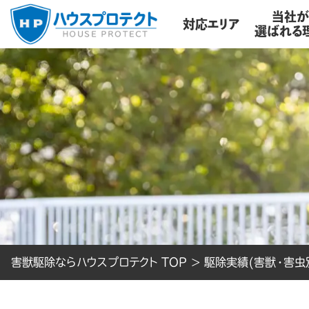
当社
対応エリア
選ばれる
害獣駆除ならハウスプロテクト TOP
>
駆除実績(害獣・害虫