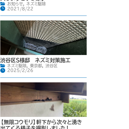
お知らせ
,
ネズミ駆除
2021/8/22
渋谷区S様邸 ネズミ対策施工
ネズミ駆除
,
東京都
,
渋谷区
2025/2/26
【無限コウモリ】軒下から次々と湧き
出てくる様子を撮影しました！