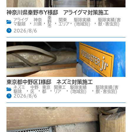
神奈川県秦野市Y様邸 アライグマ対策施工
秦
アライグ
神奈
関東
駆除実績
駆除実績(害
,
,
野
,
,
,
マ駆除
川県
エリア
(地域別)
獣・害虫別)
市
2026/8/6
東京都中野区I様邸 ネズミ対策施工
ネズミ
中野
東京
関東エ
駆除実績
駆除実績(害
,
,
,
,
,
駆除
区
都
リア
(地域別)
獣・害虫別)
2026/8/6