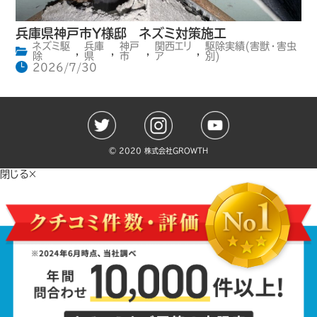
兵庫県神戸市Y様邸 ネズミ対策施工
ネズミ駆
兵庫
神戸
関西エリ
駆除実績(害獣・害虫
,
,
,
,
除
県
市
ア
別)
2026/7/30
©️ 2020 株式会社GROWTH
閉じる×