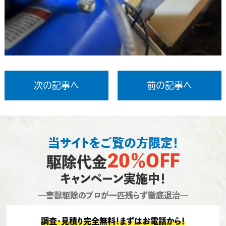
次の記事へ
前の記事へ
当サイトをご覧の方限定！
20％OFF
駆除代金
キャンペーン実施中！
―害獣駆除のプロが一匹残らず徹底退治―
調査・見積り完全無料！まずはお電話から！