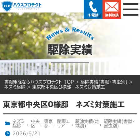
駆除実績
害獣駆除ならハウスプロテクト TOP
>
駆除実績(害獣・害虫別)
>
ネズミ駆除
>
東京都中央区O様邸 ネズミ対策施工
東京都中央区O様邸 ネズミ対策施工
ネズミ
中央
東京
関東エ
駆除実績(地
駆除実績(害獣・
,
,
,
,
,
駆除
区
都
リア
域別)
害虫別)
2026/5/21