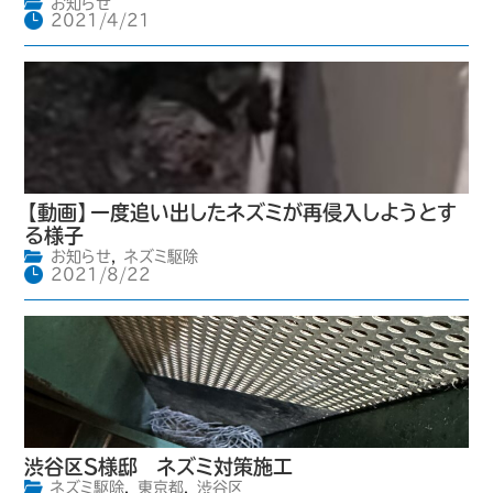
お知らせ
2021/4/21
【動画】一度追い出したネズミが再侵入しようとす
る様子
お知らせ
,
ネズミ駆除
2021/8/22
渋谷区S様邸 ネズミ対策施工
ネズミ駆除
,
東京都
,
渋谷区