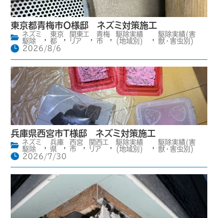
東京都青梅市O様邸 ネズミ対策施工
ネズミ
東京
関東エ
青梅
駆除実績
駆除実績(害
,
,
,
,
,
駆除
都
リア
市
(地域別)
獣・害虫別)
2026/8/6
兵庫県西宮市T様邸 ネズミ対策施工
ネズミ
兵庫
西宮
関西エ
駆除実績
駆除実績(害
,
,
,
,
,
駆除
県
市
リア
(地域別)
獣・害虫別)
2026/7/30