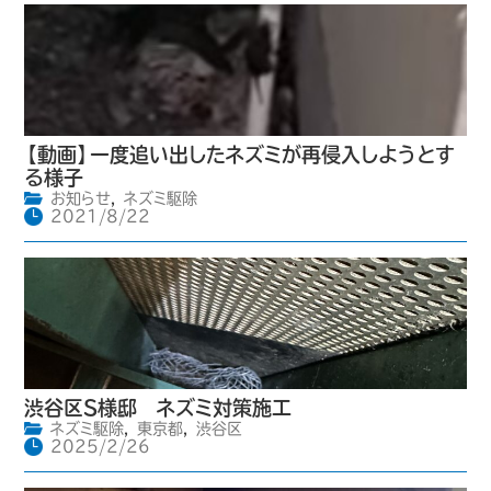
【動画】一度追い出したネズミが再侵入しようとす
る様子
お知らせ
,
ネズミ駆除
2021/8/22
渋谷区S様邸 ネズミ対策施工
ネズミ駆除
,
東京都
,
渋谷区
2025/2/26