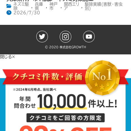
ネズミ駆
兵庫
神戸
関西エリ
駆除実績(害獣・害虫
,
,
,
,
除
県
市
ア
別)
2026/7/30
©️ 2020 株式会社GROWTH
閉じる×