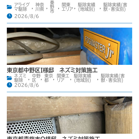
秦
アライグ
神奈
関東
駆除実績
駆除実績(害
,
,
野
,
,
,
マ駆除
川県
エリア
(地域別)
獣・害虫別)
市
2026/8/6
東京都中野区I様邸 ネズミ対策施工
ネズミ
中野
東京
関東エ
駆除実績
駆除実績(害
,
,
,
,
,
駆除
区
都
リア
(地域別)
獣・害虫別)
2026/8/6