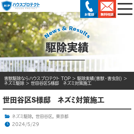
駆除実績
害獣駆除ならハウスプロテクト TOP
>
駆除実績(害獣・害虫別)
>
ネズミ駆除
>
世田谷区S様邸 ネズミ対策施工
世田谷区S様邸 ネズミ対策施工
ネズミ駆除
,
世田谷区
,
東京都
2024/5/29