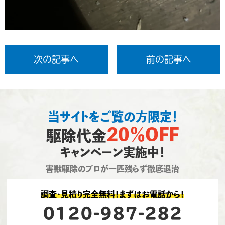
次の記事へ
前の記事へ
当サイトをご覧の方限定！
20％OFF
駆除代金
キャンペーン実施中！
―害獣駆除のプロが一匹残らず徹底退治―
調査・見積り完全無料！まずはお電話から！
0120-987-282