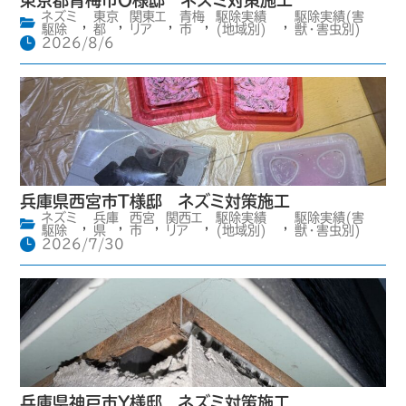
東京都青梅市O様邸 ネズミ対策施工
ネズミ
東京
関東エ
青梅
駆除実績
駆除実績(害
,
,
,
,
,
駆除
都
リア
市
(地域別)
獣・害虫別)
2026/8/6
兵庫県西宮市T様邸 ネズミ対策施工
ネズミ
兵庫
西宮
関西エ
駆除実績
駆除実績(害
,
,
,
,
,
駆除
県
市
リア
(地域別)
獣・害虫別)
2026/7/30
兵庫県神戸市Y様邸 ネズミ対策施工