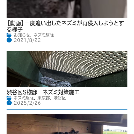
【動画】一度追い出したネズミが再侵入しようとす
る様子
お知らせ
,
ネズミ駆除
2021/8/22
渋谷区S様邸 ネズミ対策施工
ネズミ駆除
,
東京都
,
渋谷区
2025/2/26