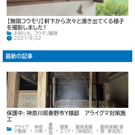
【無限コウモリ】軒下から次々と湧き出てくる様子
を撮影しました！
お知らせ
,
コウモリ駆除
2021/9/22
最新の記事
保護中: 神奈川県秦野市Y様邸 アライグマ対策施
工
秦
アライグ
神奈
関東
駆除実績
駆除実績(害
,
,
野
,
,
,
マ駆除
川県
エリア
(地域別)
獣・害虫別)
市