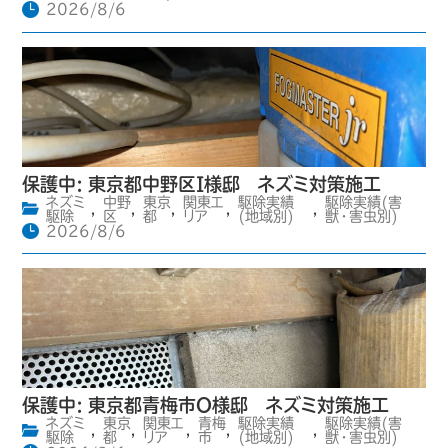
2026/8/6
保護中: 東京都中野区I様邸 ネズミ対策施工
ネズミ
中野
東京
関東エ
駆除実績
駆除実績(害
,
,
,
,
,
駆除
区
都
リア
(地域別)
獣・害虫別)
2026/8/6
保護中: 東京都青梅市O様邸 ネズミ対策施工
ネズミ
東京
関東エ
青梅
駆除実績
駆除実績(害
,
,
,
,
,
駆除
都
リア
市
(地域別)
獣・害虫別)