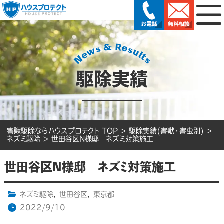
駆除実績
害獣駆除ならハウスプロテクト TOP
>
駆除実績(害獣・害虫別)
>
ネズミ駆除
>
世田谷区N様邸 ネズミ対策施工
世田谷区N様邸 ネズミ対策施工
ネズミ駆除
,
世田谷区
,
東京都
2022/9/10