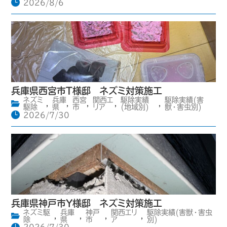
2026/8/6
兵庫県西宮市T様邸 ネズミ対策施工
ネズミ
兵庫
西宮
関西エ
駆除実績
駆除実績(害
,
,
,
,
,
駆除
県
市
リア
(地域別)
獣・害虫別)
2026/7/30
兵庫県神戸市Y様邸 ネズミ対策施工
ネズミ駆
兵庫
神戸
関西エリ
駆除実績(害獣・害虫
,
,
,
,
除
県
市
ア
別)