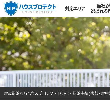
当社
対応エリア
選ばれる
害獣駆除ならハウスプロテクト TOP
>
駆除実績(害獣・害虫