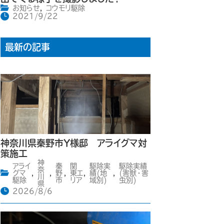
お知らせ
,
コウモリ駆除
2021/9/22
最新の記事
神奈川県秦野市Y様邸 アライグマ対
策施工
神
アライ
秦
関
駆除実
駆除実績
奈
グマ
,
,
野
,
東エ
,
績(地
,
(害獣・害
川
駆除
市
リア
域別)
虫別)
県
2026/8/6