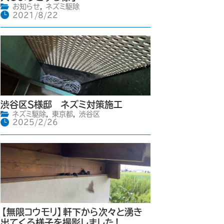
お知らせ
,
ネズミ駆除
2021/8/22
渋谷区S様邸 ネズミ対策施工
ネズミ駆除
,
東京都
,
渋谷区
2025/2/26
【無限コウモリ】軒下から次々と湧き
出てくる様子を撮影しました！