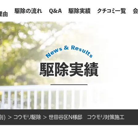
が
駆除の流れ
Q&A
駆除実績
クチコミ一覧
理由
駆除実績
別)
>
コウモリ駆除
>
世田谷区N様邸 コウモリ対策施工