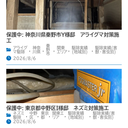
保護中: 神奈川県秦野市Y様邸 アライグマ対策施
工
秦
アライグ
神奈
関東
駆除実績
駆除実績(害
,
,
野
,
,
,
マ駆除
川県
エリア
(地域別)
獣・害虫別)
市
2026/8/6
保護中: 東京都中野区I様邸 ネズミ対策施工
ネズミ
中野
東京
関東エ
駆除実績
駆除実績(害
,
,
,
,
,
駆除
区
都
リア
(地域別)
獣・害虫別)
2026/8/6