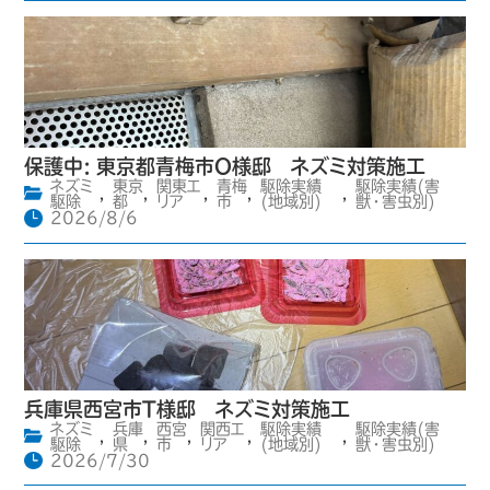
保護中: 東京都青梅市O様邸 ネズミ対策施工
ネズミ
東京
関東エ
青梅
駆除実績
駆除実績(害
,
,
,
,
,
駆除
都
リア
市
(地域別)
獣・害虫別)
2026/8/6
兵庫県西宮市T様邸 ネズミ対策施工
ネズミ
兵庫
西宮
関西エ
駆除実績
駆除実績(害
,
,
,
,
,
駆除
県
市
リア
(地域別)
獣・害虫別)
2026/7/30