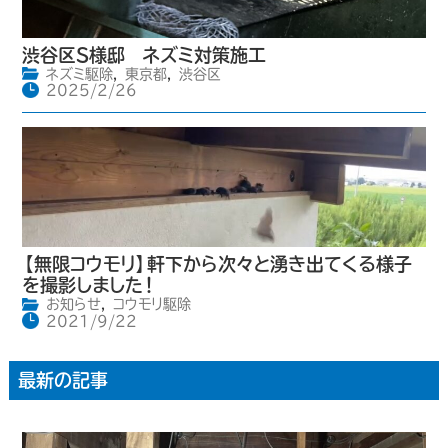
渋谷区S様邸 ネズミ対策施工
ネズミ駆除
,
東京都
,
渋谷区
2025/2/26
【無限コウモリ】軒下から次々と湧き出てくる様子
を撮影しました！
お知らせ
,
コウモリ駆除
2021/9/22
最新の記事