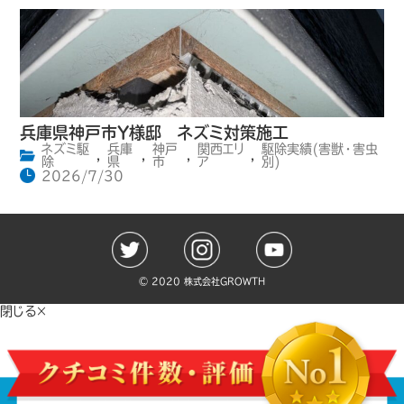
兵庫県神戸市Y様邸 ネズミ対策施工
ネズミ駆
兵庫
神戸
関西エリ
駆除実績(害獣・害虫
,
,
,
,
除
県
市
ア
別)
2026/7/30
©️ 2020 株式会社GROWTH
閉じる×