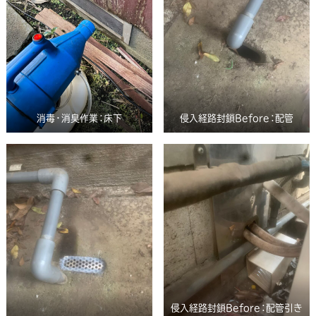
消毒・消臭作業：床下
侵入経路封鎖Before：配管
侵入経路封鎖Before：配管引き