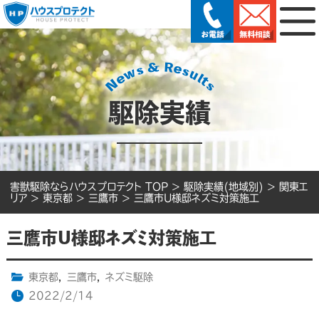
駆除実績
害獣駆除ならハウスプロテクト TOP
>
駆除実績(地域別)
>
関東エ
リア
>
東京都
>
三鷹市
>
三鷹市U様邸ネズミ対策施工
三鷹市U様邸ネズミ対策施工
東京都
,
三鷹市
,
ネズミ駆除
2022/2/14