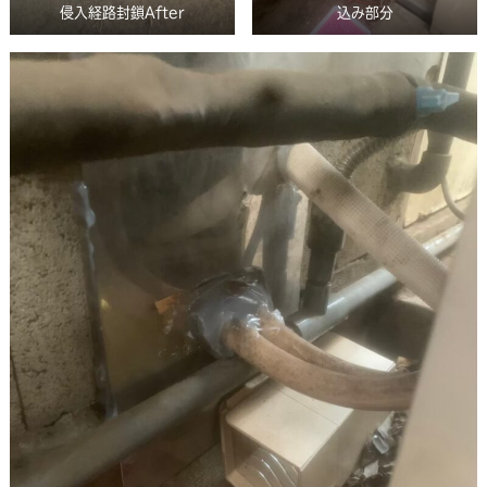
侵入経路封鎖After
込み部分