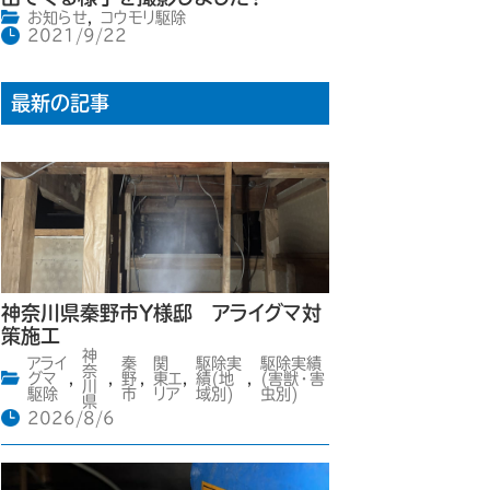
お知らせ
,
コウモリ駆除
2021/9/22
最新の記事
神奈川県秦野市Y様邸 アライグマ対
策施工
神
アライ
秦
関
駆除実
駆除実績
奈
グマ
,
,
野
,
東エ
,
績(地
,
(害獣・害
川
駆除
市
リア
域別)
虫別)
県
2026/8/6