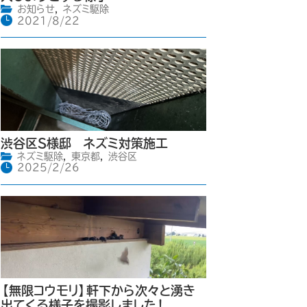
お知らせ
,
ネズミ駆除
2021/8/22
渋谷区S様邸 ネズミ対策施工
ネズミ駆除
,
東京都
,
渋谷区
2025/2/26
【無限コウモリ】軒下から次々と湧き
出てくる様子を撮影しました！