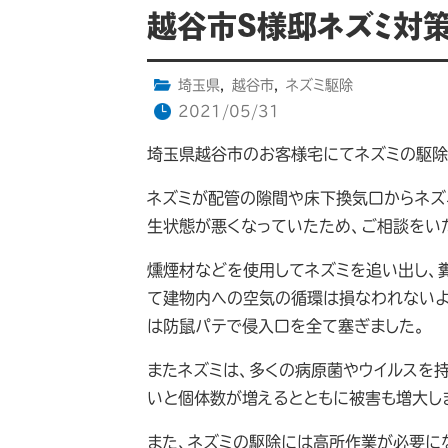
越谷市S様邸ネズミ対
埼玉県
,
越谷市
,
ネズミ駆除
2021/05/31
埼玉県越谷市のお客様宅にてネズミの駆除
ネズミが配管の隙間や床下換気口からネズ
生状態が悪くなっていたため、ご相談をい
燻煙材などを使用してネズミを追い出し、
て建物内への空気の循環は損なわれないよ
は防鼠パテで侵入口を全て塞ぎました。
またネズミは、多くの病原菌やウイルスを
いと個体数が増えるとともに被害も増大し
また、ネズミの駆除には高所作業が必要に