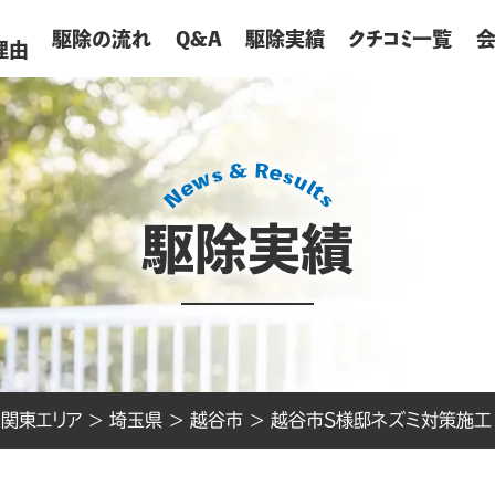
が
駆除の流れ
Q&A
駆除実績
クチコミ一覧
理由
駆除実績
>
関東エリア
>
埼玉県
>
越谷市
>
越谷市S様邸ネズミ対策施工