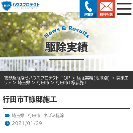
駆除実績
害獣駆除ならハウスプロテクト TOP
>
駆除実績(地域別)
>
関東エ
リア
>
埼玉県
>
行田市
>
行田市T様邸施工
行田市T様邸施工
埼玉県
,
行田市
,
ネズミ駆除
2021/01/29