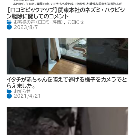
【口コミピックアップ】関東本社のネズミ・ハクビシ
ン駆除に関してのコメント
お客様の声（口コミ・評価）
,
お知らせ
2023/8/7
イタチが赤ちゃんを咥えて逃げる様子をカメラでと
らえました。
お知らせ
2021/4/21