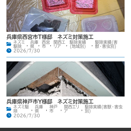
兵庫県西宮市T様邸 ネズミ対策施工
ネズミ
兵庫
西宮
関西エ
駆除実績
駆除実績(害
,
,
,
,
,
駆除
県
市
リア
(地域別)
獣・害虫別)
2026/7/30
兵庫県神戸市Y様邸 ネズミ対策施工
ネズミ駆
兵庫
神戸
関西エリ
駆除実績(害獣・害虫
,
,
,
,
除
県
市
ア
別)
2026/7/30