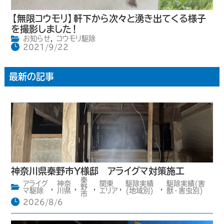
【無限コウモリ】軒下から次々と湧き出てくる様子
を撮影しました！
お知らせ
,
コウモリ駆除
2021/9/22
最新の記事
神奈川県秦野市Y様邸 アライグマ対策施工
秦
アライグ
神奈
関東
駆除実績
駆除実績(害
,
,
野
,
,
,
マ駆除
川県
エリア
(地域別)
獣・害虫別)
市
2026/8/6