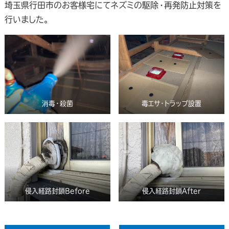
埼玉県行田市のお客様宅にてネズミの駆除・再発防止対策を
行いました。
消毒・殺菌
毒エサ・トラップ設置
侵入経路封鎖Before
侵入経路封鎖After