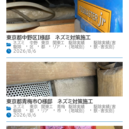
東京都中野区I様邸 ネズミ対策施工
ネズミ
中野
東京
関東エ
駆除実績
駆除実績(害
,
,
,
,
,
駆除
区
都
リア
(地域別)
獣・害虫別)
2026/8/6
東京都青梅市O様邸 ネズミ対策施工
ネズミ
東京
関東エ
青梅
駆除実績
駆除実績(害
,
,
,
,
,
駆除
都
リア
市
(地域別)
獣・害虫別)
2026/8/6