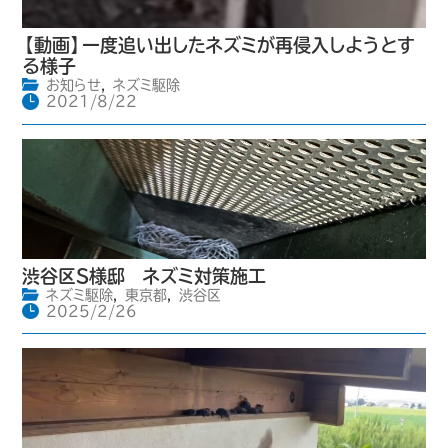
【動画】一度追い出したネズミが再侵入しようとす
る様子
お知らせ
,
ネズミ駆除
2021/8/22
渋谷区S様邸 ネズミ対策施工
ネズミ駆除
,
東京都
,
渋谷区
2025/2/26