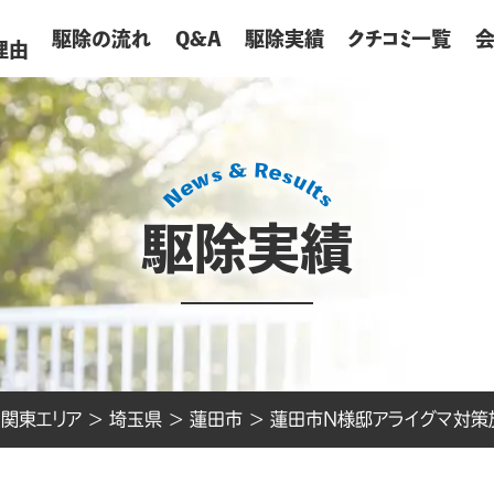
が
駆除の流れ
Q&A
駆除実績
クチコミ一覧
理由
駆除実績
>
関東エリア
>
埼玉県
>
蓮田市
>
蓮田市N様邸アライグマ対策