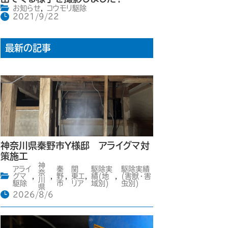
お知らせ
,
コウモリ駆除
2021/9/22
最新の記事
神奈川県秦野市Y様邸 アライグマ対
策施工
神
アライ
秦
関
駆除実
駆除実績
奈
グマ
,
,
野
,
東エ
,
績(地
,
(害獣・害
川
駆除
市
リア
域別)
虫別)
県
2026/8/6