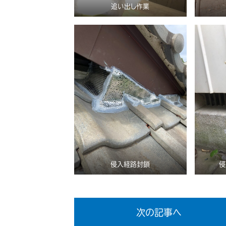
追い出し作業
侵入経路封鎖
侵
次の記事へ