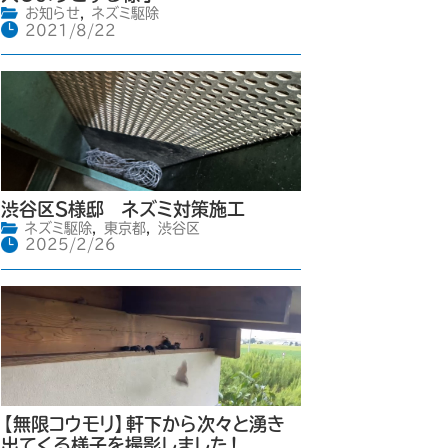
お知らせ
,
ネズミ駆除
2021/8/22
渋谷区S様邸 ネズミ対策施工
ネズミ駆除
,
東京都
,
渋谷区
2025/2/26
【無限コウモリ】軒下から次々と湧き
出てくる様子を撮影しました！