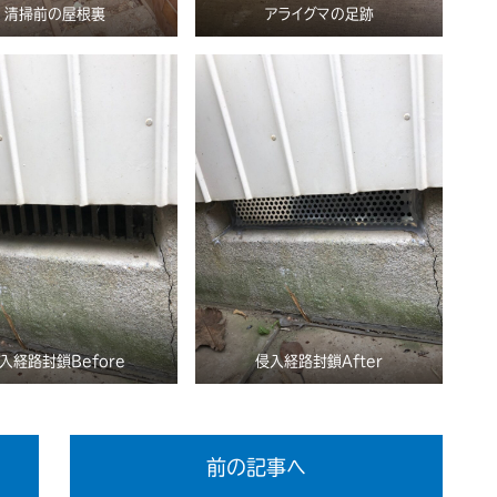
清掃前の屋根裏
アライグマの足跡
入経路封鎖Before
侵入経路封鎖After
前の記事へ