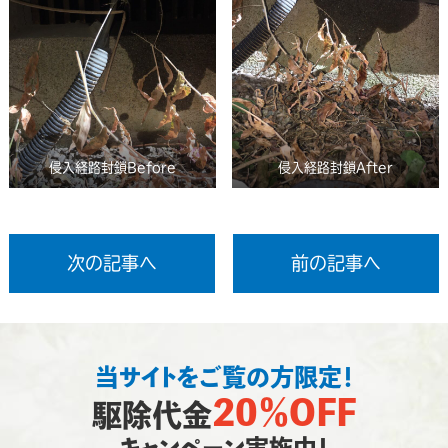
侵入経路封鎖Before
侵入経路封鎖After
次の記事へ
前の記事へ
当サイトをご覧の方限定！
20％OFF
駆除代金
キャンペーン実施中！