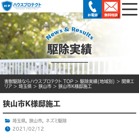
駆除実績
害獣駆除ならハウスプロテクト TOP
>
駆除実績(地域別)
>
関東エ
リア
>
埼玉県
>
狭山市
>
狭山市K様邸施工
狭山市K様邸施工
埼玉県
,
狭山市
,
ネズミ駆除
2021/02/12