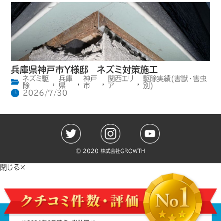
兵庫県神戸市Y様邸 ネズミ対策施工
ネズミ駆
兵庫
神戸
関西エリ
駆除実績(害獣・害虫
,
,
,
,
除
県
市
ア
別)
2026/7/30
©️ 2020 株式会社GROWTH
閉じる×