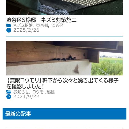
渋谷区S様邸 ネズミ対策施工
ネズミ駆除
,
東京都
,
渋谷区
2025/2/26
【無限コウモリ】軒下から次々と湧き出てくる様子
を撮影しました！
お知らせ
,
コウモリ駆除
2021/9/22
最新の記事