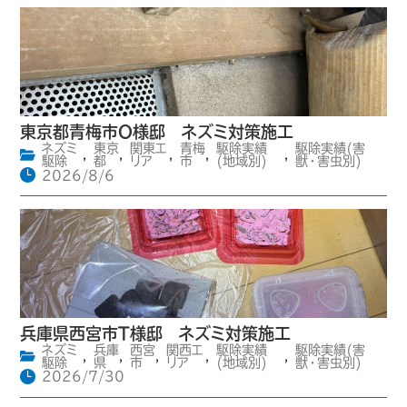
東京都青梅市O様邸 ネズミ対策施工
ネズミ
東京
関東エ
青梅
駆除実績
駆除実績(害
,
,
,
,
,
駆除
都
リア
市
(地域別)
獣・害虫別)
2026/8/6
兵庫県西宮市T様邸 ネズミ対策施工
ネズミ
兵庫
西宮
関西エ
駆除実績
駆除実績(害
,
,
,
,
,
駆除
県
市
リア
(地域別)
獣・害虫別)
2026/7/30