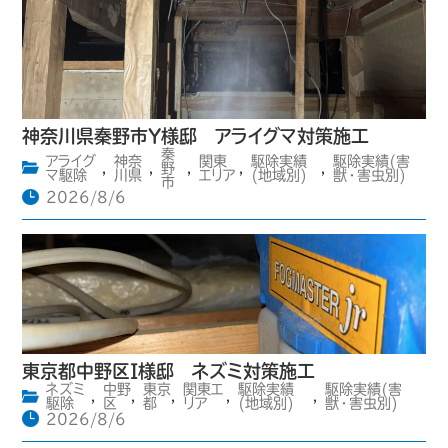
神奈川県秦野市Y様邸 アライグマ対策施工
秦
アライグ
神奈
関東
駆除実績
駆除実績(害
,
,
野
,
,
,
マ駆除
川県
エリア
(地域別)
獣・害虫別)
市
2026/8/6
東京都中野区I様邸 ネズミ対策施工
ネズミ
中野
東京
関東エ
駆除実績
駆除実績(害
,
,
,
,
,
駆除
区
都
リア
(地域別)
獣・害虫別)
2026/8/6