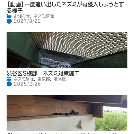
【動画】一度追い出したネズミが再侵入しようとす
る様子
お知らせ
,
ネズミ駆除
2021/8/22
渋谷区S様邸 ネズミ対策施工
ネズミ駆除
,
東京都
,
渋谷区
2025/2/26