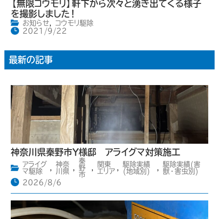
【無限コウモリ】軒下から次々と湧き出てくる様子
を撮影しました！
お知らせ
,
コウモリ駆除
2021/9/22
最新の記事
神奈川県秦野市Y様邸 アライグマ対策施工
秦
アライグ
神奈
関東
駆除実績
駆除実績(害
,
,
野
,
,
,
マ駆除
川県
エリア
(地域別)
獣・害虫別)
市
2026/8/6