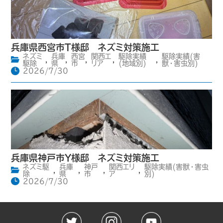
兵庫県西宮市T様邸 ネズミ対策施工
ネズミ
兵庫
西宮
関西エ
駆除実績
駆除実績(害
,
,
,
,
,
駆除
県
市
リア
(地域別)
獣・害虫別)
2026/7/30
兵庫県神戸市Y様邸 ネズミ対策施工
ネズミ駆
兵庫
神戸
関西エリ
駆除実績(害獣・害虫
,
,
,
,
除
県
市
ア
別)
2026/7/30