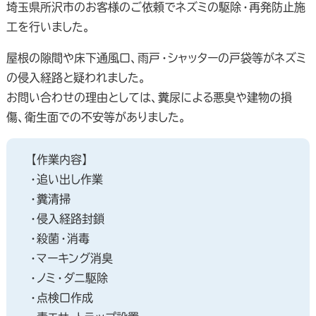
埼玉県所沢市のお客様のご依頼でネズミの駆除・再発防止施
工を行いました。
屋根の隙間や床下通風口、雨戸・シャッターの戸袋等がネズミ
の侵入経路と疑われました。
お問い合わせの理由としては、糞尿による悪臭や建物の損
傷、衛生面での不安等がありました。
【作業内容】
・追い出し作業
・糞清掃
・侵入経路封鎖
・殺菌・消毒
・マーキング消臭
・ノミ・ダニ駆除
・点検口作成