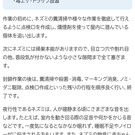
・毒エサ・トラップ設置
作業の初めに、ネズミの糞清掃や様々な作業を徹底して行え
るように点検口を作成し、燻煙剤を使って屋内に潜んでいる
個体を追い出します。
次にネズミには帰巣本能がありますので、目立つ穴や割れ目
の他、普段気が付かないような小さな隙間まで全て塞ぎま
す。
封鎖作業の後は、糞清掃や殺菌・消毒、マーキング消臭、ノミ・
ダニ駆除、点検口作成といった残りの行程を順序良く行い、終
了です。
夜行性であるネズミは、人が寝静まる頃にさまざまな音を出
します。たとえば、室内を動き回る際の足音や何かをかじる音
などです。一度気になるとなかなか眠れず、睡眠不足やノイロ
ーゼに悩まされる方もいます。また、ネズミの物音に赤ちゃん