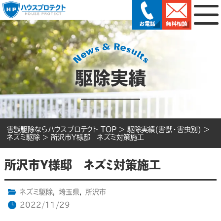
駆除実績
害獣駆除ならハウスプロテクト TOP
>
駆除実績(害獣・害虫別)
>
ネズミ駆除
>
所沢市Y様邸 ネズミ対策施工
所沢市Y様邸 ネズミ対策施工
ネズミ駆除
,
埼玉県
,
所沢市
2022/11/29