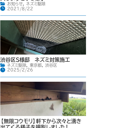
お知らせ
,
ネズミ駆除
2021/8/22
渋谷区S様邸 ネズミ対策施工
ネズミ駆除
,
東京都
,
渋谷区
2025/2/26
【無限コウモリ】軒下から次々と湧き
出てくる様子を撮影しました！