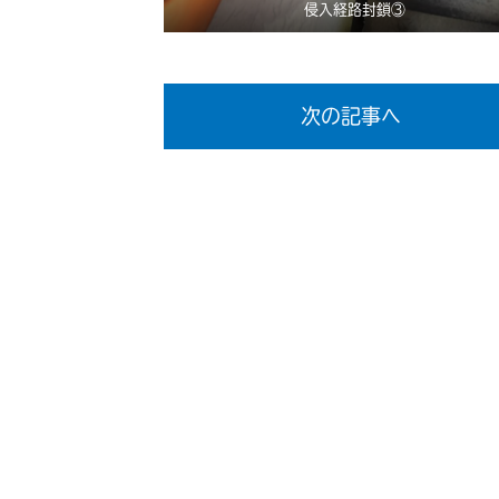
侵入経路封鎖③
次の記事へ