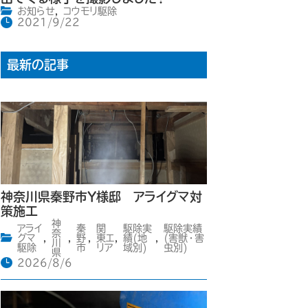
お知らせ
,
コウモリ駆除
2021/9/22
最新の記事
神奈川県秦野市Y様邸 アライグマ対
策施工
神
アライ
秦
関
駆除実
駆除実績
奈
グマ
,
,
野
,
東エ
,
績(地
,
(害獣・害
川
駆除
市
リア
域別)
虫別)
県
2026/8/6