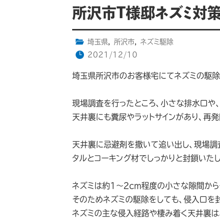
所沢市T様邸ネズミ対
埼玉県
,
所沢市
,
ネズミ駆除
2021/12/10
埼玉県所沢市のお客様宅にてネズミの駆除
現場調査を行ったところ、小さな排水口や
天井裏にも糞尿やラットサインがあり、再
天井裏に忌避剤を撒いて追い出し、現場調
タルとコーキング材でしっかりと封鎖いたし
ネズミは約1～2cm程度の小さな隙間から
そのためネズミの駆除をしても、侵入口を
ネズミの主な侵入経路や棲み着く天井裏は