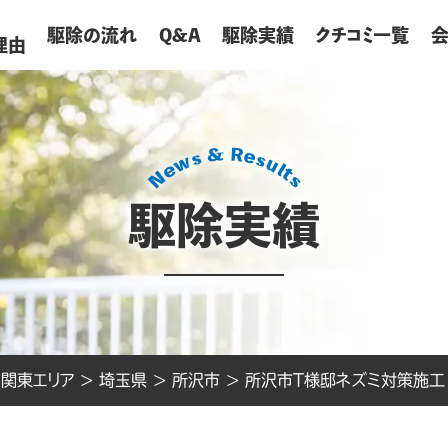
が
駆除の流れ
Q&A
駆除実績
クチコミ一覧
理由
駆除実績
>
関東エリア
>
埼玉県
>
所沢市
>
所沢市T様邸ネズミ対策施工