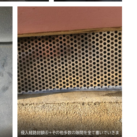
侵入経路封鎖④＋その他多数の隙間を全て塞いでいきま