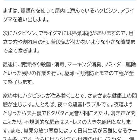
まずは、燻煙剤を使って屋内に潜んでいるハクビシン、アライ
グマを追い出します。
次にハクビシン、アライグマには帰巣本能がありますので、目
立つ穴や割れ目の他、普段気が付かないような小さな隙間ま
で全て塞ぎます。
最後に、糞清掃や殺菌・消毒、マーキング消臭、ノミ・ダニ駆除
といった残りの作業を行い、駆除～再発防止までの工程が全
て終了します。
家の中にハクビシンが住み着くことで、さまざまな健康上の問
題が生じます。たとえば、夜中の騒音トラブルです。夜寝よう
と思ったら天井裏でドタバタと足音が聞こえたり、鳴き声が聞
こえたり。不規則的な騒音はストレスの大きな原因となりま
す。また、糞尿の放つ悪臭によって日常生活が困難になるケー
スも多いです。さらにはハクビシンは家の中にノミやダニ、病