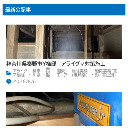
最新の記事
神奈川県秦野市Y様邸 アライグマ対策施工
秦
アライグ
神奈
関東
駆除実績
駆除実績(害
,
,
野
,
,
,
マ駆除
川県
エリア
(地域別)
獣・害虫別)
市
2026/8/6