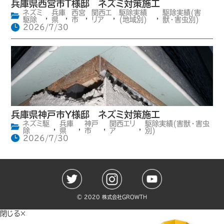
兵庫県西宮市T様邸 ネズミ対策施工
ネズミ
兵庫
西宮
関西エ
駆除実績
駆除実績(害
,
,
,
,
,
駆除
県
市
リア
(地域別)
獣・害虫別)
2026/7/30
兵庫県神戸市Y様邸 ネズミ対策施工
ネズミ駆
兵庫
神戸
関西エリ
駆除実績(害獣・害虫
,
,
,
,
除
県
市
ア
別)
2026/7/30
©️ 2020 株式会社GROWTH
閉じる×