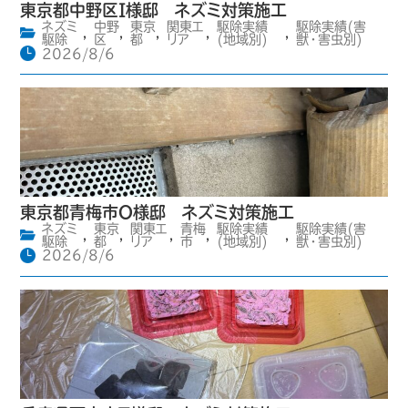
東京都中野区I様邸 ネズミ対策施工
ネズミ
中野
東京
関東エ
駆除実績
駆除実績(害
,
,
,
,
,
駆除
区
都
リア
(地域別)
獣・害虫別)
2026/8/6
東京都青梅市O様邸 ネズミ対策施工
ネズミ
東京
関東エ
青梅
駆除実績
駆除実績(害
,
,
,
,
,
駆除
都
リア
市
(地域別)
獣・害虫別)
2026/8/6