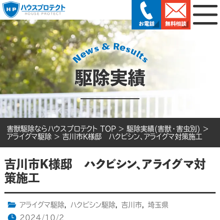
駆除実績
害獣駆除ならハウスプロテクト TOP
>
駆除実績(害獣・害虫別)
>
アライグマ駆除
>
吉川市K様邸 ハクビシン、アライグマ対策施工
吉川市K様邸 ハクビシン、アライグマ対
策施工
アライグマ駆除
,
ハクビシン駆除
,
吉川市
,
埼玉県
2024/10/2