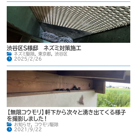
渋谷区S様邸 ネズミ対策施工
ネズミ駆除
,
東京都
,
渋谷区
2025/2/26
【無限コウモリ】軒下から次々と湧き出てくる様子
を撮影しました！
お知らせ
,
コウモリ駆除
2021/9/22