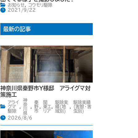
お知らせ
,
コウモリ駆除
2021/9/22
最新の記事
神奈川県秦野市Y様邸 アライグマ対
策施工
神
アライ
秦
関
駆除実
駆除実績
奈
グマ
,
,
野
,
東エ
,
績(地
,
(害獣・害
川
駆除
市
リア
域別)
虫別)
県
2026/8/6