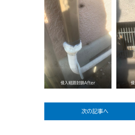
侵入経路封鎖After
侵
次の記事へ