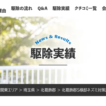
が
駆除の流れ
Q&A
駆除実績
クチコミ一覧
理由
駆除実績
>
関東エリア
>
埼玉県
>
北葛飾郡
>
北葛飾郡S様邸ネズミ対策