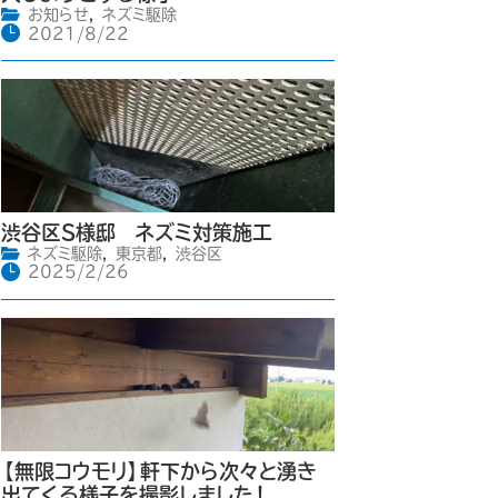
お知らせ
,
ネズミ駆除
2021/8/22
渋谷区S様邸 ネズミ対策施工
ネズミ駆除
,
東京都
,
渋谷区
2025/2/26
【無限コウモリ】軒下から次々と湧き
出てくる様子を撮影しました！