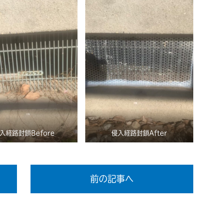
入経路封鎖Before
侵入経路封鎖After
前の記事へ