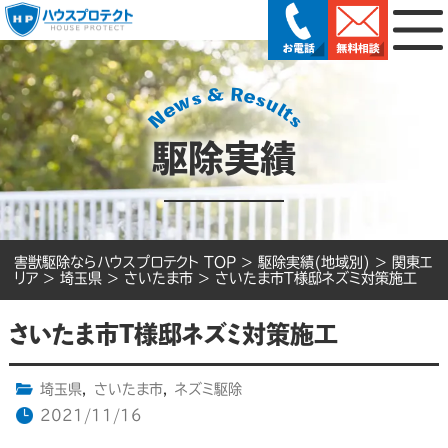
駆除実績
害獣駆除ならハウスプロテクト TOP
>
駆除実績(地域別)
>
関東エ
リア
>
埼玉県
>
さいたま市
>
さいたま市T様邸ネズミ対策施工
さいたま市T様邸ネズミ対策施工
埼玉県
,
さいたま市
,
ネズミ駆除
2021/11/16