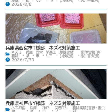
駆除
都
リア
市
(地域別)
獣・害虫別)
2026/8/6
兵庫県西宮市T様邸 ネズミ対策施工
ネズミ
兵庫
西宮
関西エ
駆除実績
駆除実績(害
,
,
,
,
,
駆除
県
市
リア
(地域別)
獣・害虫別)
2026/7/30
兵庫県神戸市Y様邸 ネズミ対策施工
ネズミ駆
兵庫
神戸
関西エリ
駆除実績(害獣・害虫
,
,
,
,
除
県
市
ア
別)