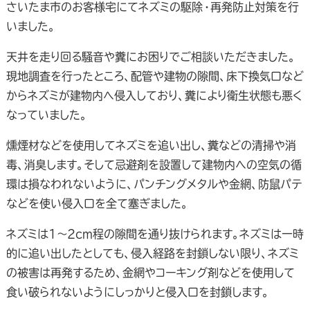
さいたま市のお客様宅にてネズミの駆除・再発防止対策を行
いました。
天井を走り回る騒音や糞にお困りでご相談いただきました。
現地調査を行ったところ、配管や建物の隙間、床下換気口など
からネズミが建物内へ侵入しており、糞により衛生状態も悪く
なっていました。
燻煙材などを使用してネズミを追い出し、糞などの清掃や消
毒、消臭します。そして忌避剤を設置して建物内への空気の循
環は損なわれないように、パンチングメタルや金網、防鼠パテ
などを使い侵入口を全て塞ぎました。
ネズミは1～2cm程の隙間を通り抜けられます。ネズミは一時
的に追い出したとしても、侵入経路を封鎖しない限り、ネズミ
の被害は再発するため、金網やコーキング剤などを使用して
食い破られないようにしっかりと侵入口を封鎖します。