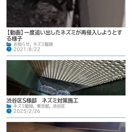
【動画】一度追い出したネズミが再侵入しようとす
る様子
お知らせ
,
ネズミ駆除
2021/8/22
渋谷区S様邸 ネズミ対策施工
ネズミ駆除
,
東京都
,
渋谷区
2025/2/26