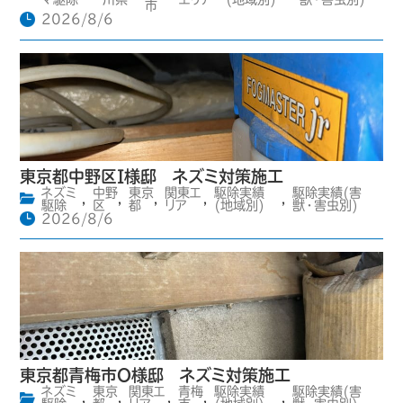
市
2026/8/6
東京都中野区I様邸 ネズミ対策施工
ネズミ
中野
東京
関東エ
駆除実績
駆除実績(害
,
,
,
,
,
駆除
区
都
リア
(地域別)
獣・害虫別)
2026/8/6
東京都青梅市O様邸 ネズミ対策施工
ネズミ
東京
関東エ
青梅
駆除実績
駆除実績(害
,
,
,
,
,