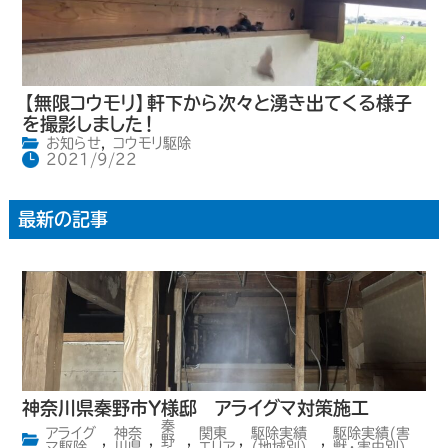
【無限コウモリ】軒下から次々と湧き出てくる様子
を撮影しました！
お知らせ
,
コウモリ駆除
2021/9/22
最新の記事
神奈川県秦野市Y様邸 アライグマ対策施工
秦
アライグ
神奈
関東
駆除実績
駆除実績(害
,
,
野
,
,
,
マ駆除
川県
エリア
(地域別)
獣・害虫別)