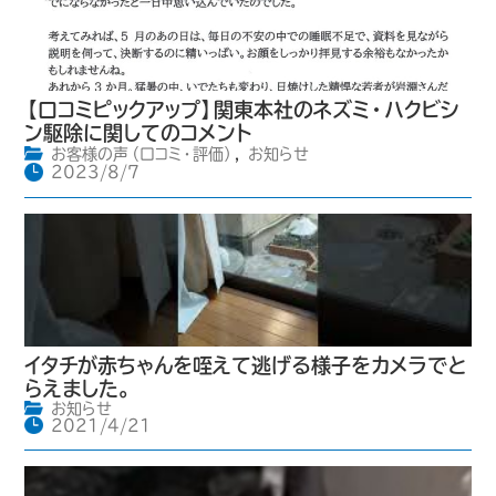
【口コミピックアップ】関東本社のネズミ・ハクビシ
ン駆除に関してのコメント
お客様の声（口コミ・評価）
,
お知らせ
2023/8/7
イタチが赤ちゃんを咥えて逃げる様子をカメラでと
らえました。
お知らせ
2021/4/21