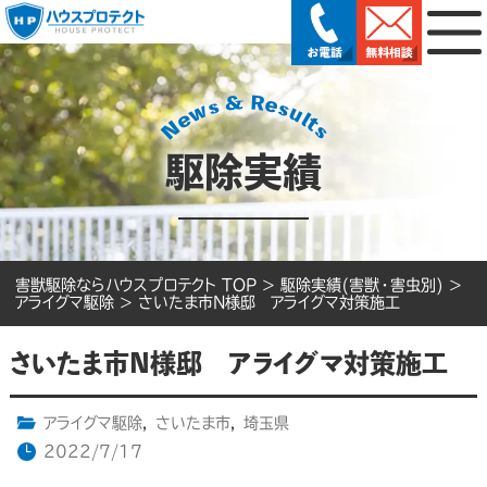
駆除実績
害獣駆除ならハウスプロテクト TOP
>
駆除実績(害獣・害虫別)
>
アライグマ駆除
>
さいたま市N様邸 アライグマ対策施工
さいたま市N様邸 アライグマ対策施工
アライグマ駆除
,
さいたま市
,
埼玉県
2022/7/17