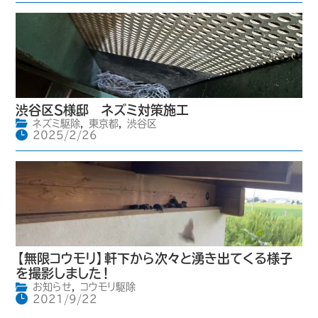
渋谷区S様邸 ネズミ対策施工
ネズミ駆除
,
東京都
,
渋谷区
2025/2/26
【無限コウモリ】軒下から次々と湧き出てくる様子
を撮影しました！
お知らせ
,
コウモリ駆除
2021/9/22