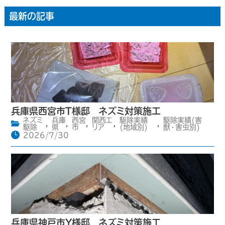
最新の記事
兵庫県西宮市T様邸 ネズミ対策施工
ネズミ
兵庫
西宮
関西エ
駆除実績
駆除実績(害
,
,
,
,
,
駆除
県
市
リア
(地域別)
獣・害虫別)
2026/7/30
兵庫県神戸市Y様邸 ネズミ対策施工