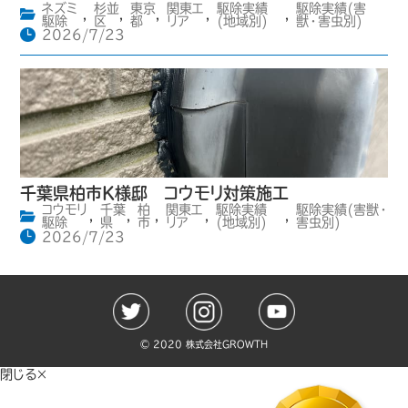
ネズミ
杉並
東京
関東エ
駆除実績
駆除実績(害
,
,
,
,
,
駆除
区
都
リア
(地域別)
獣・害虫別)
2026/7/23
千葉県柏市K様邸 コウモリ対策施工
コウモリ
千葉
柏
関東エ
駆除実績
駆除実績(害獣・
,
,
,
,
,
駆除
県
市
リア
(地域別)
害虫別)
2026/7/23
©️ 2020 株式会社GROWTH
閉じる×