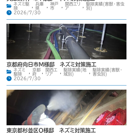
ネズミ駆
兵庫
神戸
関西エリ
駆除実績(害獣・害虫
,
,
,
,
除
県
市
ア
別)
2026/7/30
京都府向日市M様邸 ネズミ対策施工
ネズミ
京都
関西エ
駆除実績(地
駆除実績(害獣・
,
,
,
,
駆除
府
リア
域別)
害虫別)
2026/7/30
東京都杉並区O様邸 ネズミ対策施工