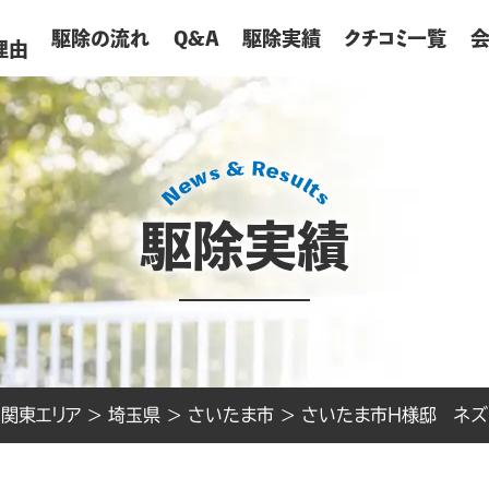
が
駆除の流れ
Q&A
駆除実績
クチコミ一覧
理由
駆除実績
>
関東エリア
>
埼玉県
>
さいたま市
>
さいたま市H様邸 ネズ