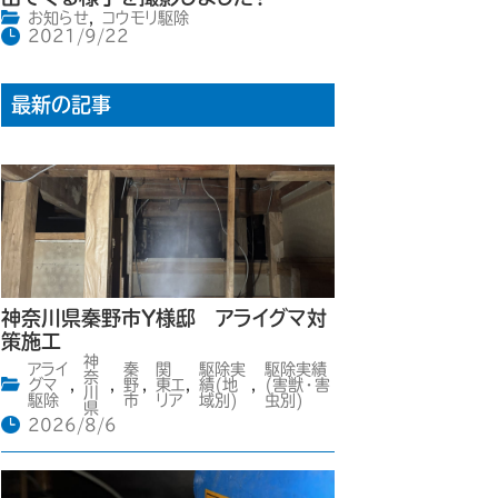
お知らせ
,
コウモリ駆除
2021/9/22
最新の記事
神奈川県秦野市Y様邸 アライグマ対
策施工
神
アライ
秦
関
駆除実
駆除実績
奈
グマ
,
,
野
,
東エ
,
績(地
,
(害獣・害
川
駆除
市
リア
域別)
虫別)
県
2026/8/6