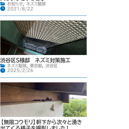
お知らせ
,
ネズミ駆除
2021/8/22
渋谷区S様邸 ネズミ対策施工
ネズミ駆除
,
東京都
,
渋谷区
2025/2/26
【無限コウモリ】軒下から次々と湧き
出てくる様子を撮影しました！