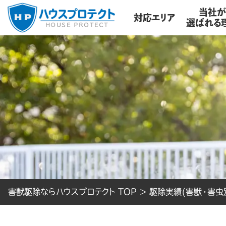
当社
対応エリア
選ばれる
害獣駆除ならハウスプロテクト TOP
>
駆除実績(害獣・害虫