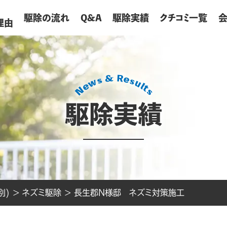
が
駆除の流れ
Q&A
駆除実績
クチコミ一覧
理由
駆除実績
別)
>
ネズミ駆除
>
長生郡N様邸 ネズミ対策施工