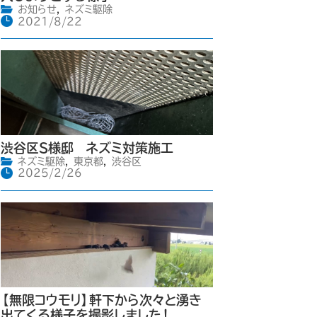
お知らせ
,
ネズミ駆除
2021/8/22
渋谷区S様邸 ネズミ対策施工
ネズミ駆除
,
東京都
,
渋谷区
2025/2/26
【無限コウモリ】軒下から次々と湧き
出てくる様子を撮影しました！