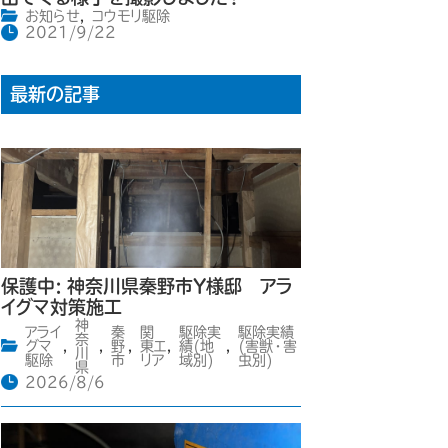
お知らせ
,
コウモリ駆除
2021/9/22
最新の記事
保護中: 神奈川県秦野市Y様邸 アラ
イグマ対策施工
神
アライ
秦
関
駆除実
駆除実績
奈
グマ
,
,
野
,
東エ
,
績(地
,
(害獣・害
川
駆除
市
リア
域別)
虫別)
県
2026/8/6