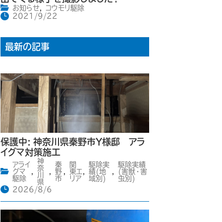
お知らせ
,
コウモリ駆除
2021/9/22
最新の記事
保護中: 神奈川県秦野市Y様邸 アラ
イグマ対策施工
神
アライ
秦
関
駆除実
駆除実績
奈
グマ
,
,
野
,
東エ
,
績(地
,
(害獣・害
川
駆除
市
リア
域別)
虫別)
県
2026/8/6