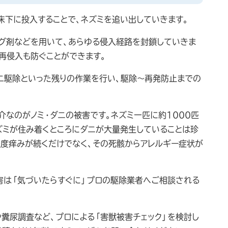
床下に投入することで、ネズミを追い出していきます。
ング剤などを用いて、あらゆる侵入経路を封鎖していきま
再侵入も防ぐことができます。
ダニ駆除といった残りの作業を行い、駆除～再発防止までの
なのがノミ・ダニの被害です。ネズミ一匹に約1000匹
ズミが住み着くところにダニが大量発生していることは珍
程度痒みが続くだけでなく、その死骸からアレルギー症状が
害は「気づいたらすぐに」プロの駆除業者へご相談される
糞尿調査など、プロによる「害獣被害チェック」を検討し