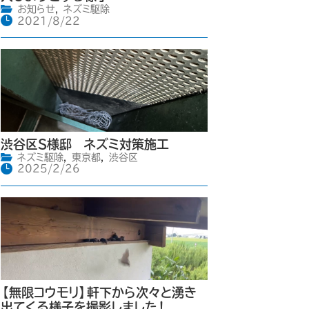
お知らせ
,
ネズミ駆除
2021/8/22
渋谷区S様邸 ネズミ対策施工
ネズミ駆除
,
東京都
,
渋谷区
2025/2/26
【無限コウモリ】軒下から次々と湧き
出てくる様子を撮影しました！