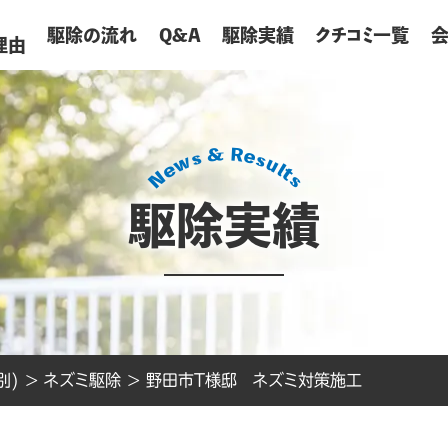
が
駆除の流れ
Q&A
駆除実績
クチコミ一覧
理由
駆除実績
別)
>
ネズミ駆除
>
野田市T様邸 ネズミ対策施工