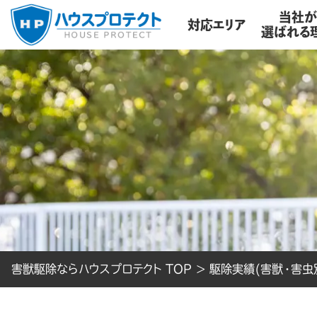
当社
対応エリア
選ばれる
害獣駆除ならハウスプロテクト TOP
>
駆除実績(害獣・害虫