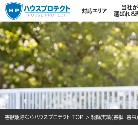
当社
対応エリア
選ばれる
害獣駆除ならハウスプロテクト TOP
>
駆除実績(害獣・害虫