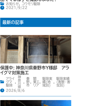
お知らせ
,
コウモリ駆除
2021/9/22
最新の記事
保護中: 神奈川県秦野市Y様邸 アラ
イグマ対策施工
神
アライ
秦
関
駆除実
駆除実績
奈
グマ
,
,
野
,
東エ
,
績(地
,
(害獣・害
川
駆除
市
リア
域別)
虫別)
県
2026/8/6