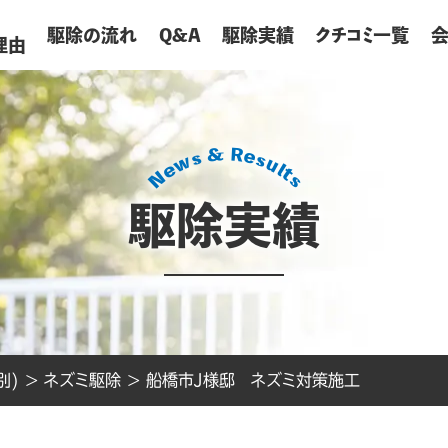
が
駆除の流れ
Q&A
駆除実績
クチコミ一覧
理由
駆除実績
別)
>
ネズミ駆除
>
船橋市J様邸 ネズミ対策施工