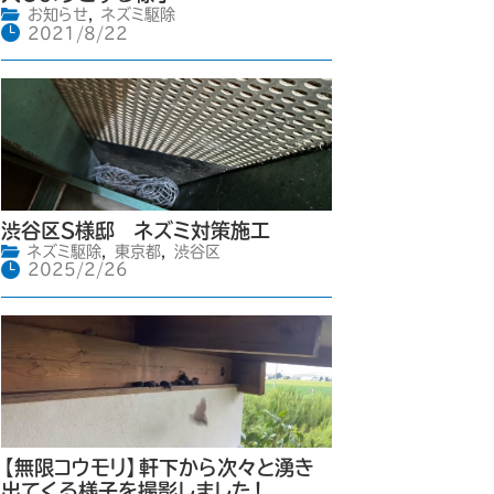
お知らせ
,
ネズミ駆除
2021/8/22
渋谷区S様邸 ネズミ対策施工
ネズミ駆除
,
東京都
,
渋谷区
2025/2/26
【無限コウモリ】軒下から次々と湧き
出てくる様子を撮影しました！