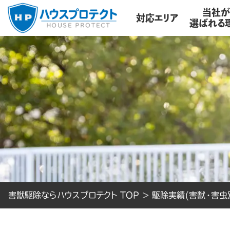
当社
対応エリア
選ばれる
害獣駆除ならハウスプロテクト TOP
>
駆除実績(害獣・害虫