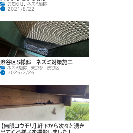
お知らせ
,
ネズミ駆除
2021/8/22
渋谷区S様邸 ネズミ対策施工
ネズミ駆除
,
東京都
,
渋谷区
2025/2/26
【無限コウモリ】軒下から次々と湧き
出てくる様子を撮影しました！