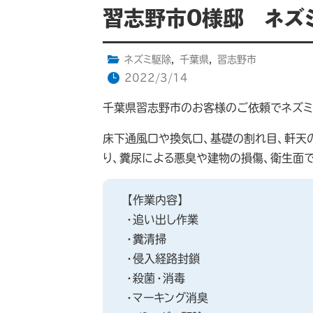
習志野市O様邸 ネズ
ネズミ駆除
,
千葉県
,
習志野市
2022/3/14
千葉県習志野市のお客様のご依頼でネズミ
床下通風口や換気口、基礎の割れ目、軒天
り、糞尿による悪臭や建物の損傷、衛生面
【作業内容】
・追い出し作業
・糞清掃
・侵入経路封鎖
・殺菌・消毒
・マーキング消臭