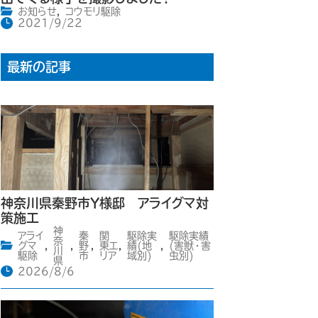
お知らせ
,
コウモリ駆除
2021/9/22
最新の記事
神奈川県秦野市Y様邸 アライグマ対
策施工
神
アライ
秦
関
駆除実
駆除実績
奈
グマ
,
,
野
,
東エ
,
績(地
,
(害獣・害
川
駆除
市
リア
域別)
虫別)
県
2026/8/6