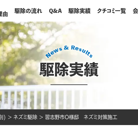
が
駆除の流れ
Q&A
駆除実績
クチコミ一覧
理由
駆除実績
別)
>
ネズミ駆除
>
習志野市O様邸 ネズミ対策施工