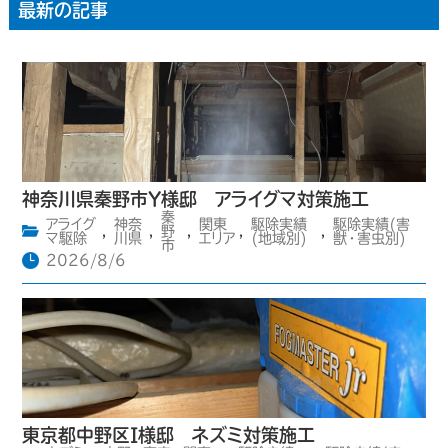
最新の記事
神奈川県秦野市Y様邸 アライグマ対策施工
秦
アライグ
神奈
関東
駆除実績
駆除実績(害
,
,
野
,
,
,
マ駆除
川県
エリア
(地域別)
獣・害虫別)
市
2026/8/6
東京都中野区I様邸 ネズミ対策施工